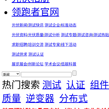
领跑者官网
光伏新闻
|
测试快讯
测试企业
|
标准动态
光伏资料
|
光伏质量
|
测试分析
测试专题
|
测试咨询
|
测试热贴
求职招聘
|
培训交流
测试专家
|
线下活动
测试供求
测试认证
展览展会
|
创新论坛
学术会议
|
低碳科普
热门搜索
测试
认证
组件
质量
逆变器
分布式