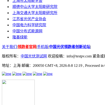
上海市太阳能学会
顺德中山大学太阳能研究院
上海交通大学太阳能研究所
江苏省光伏产业协会
中国电力科学研究院
中国分布式能源网
隆基绿能
关于我们
|
领跑者官网
|
手机版
|
中国光伏领跑者创新论坛
|
版权所有：
中国光伏测试网
欢迎投稿：info@testpv.com 紧急或投诉
地址：上海 邮编：200050 GMT+8, 2026-8-8 12:19
, Processed in 