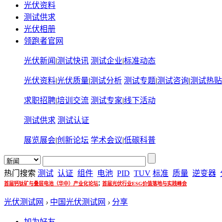
光伏资料
测试供求
光伏相册
领跑者官网
光伏新闻
|
测试快讯
测试企业
|
标准动态
光伏资料
|
光伏质量
|
测试分析
测试专题
|
测试咨询
|
测试热贴
求职招聘
|
培训交流
测试专家
|
线下活动
测试供求
测试认证
展览展会
|
创新论坛
学术会议
|
低碳科普
热门搜索
测试
认证
组件
电池
PID
TUV
标准
质量
逆变器
;
首届钙钛矿与叠层电池（华中）产业化论坛
首届光伏行业ESG价值落地与实践峰会
光伏测试网
›
中国光伏测试网
›
分享
加为好友