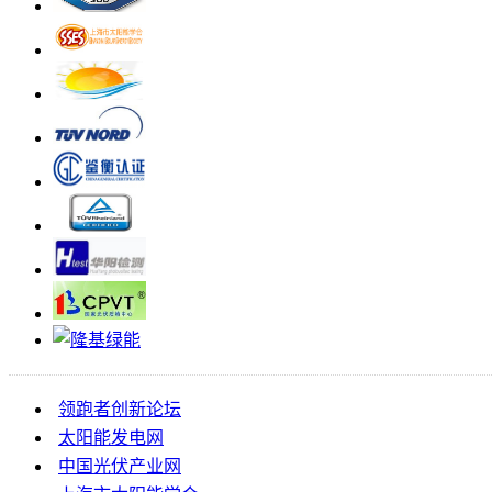
领跑者创新论坛
太阳能发电网
中国光伏产业网