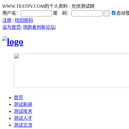
WWW.TESTPV.COM的个人资料 - 光伏测试网
用户名：
密 码：
自动
注册
|
找回密码
设为首页
|
领跑者创新论坛
|
首页
测试新闻
测试技术
测试人才
测试交流