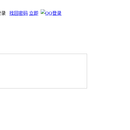
登录
找回密码
立即