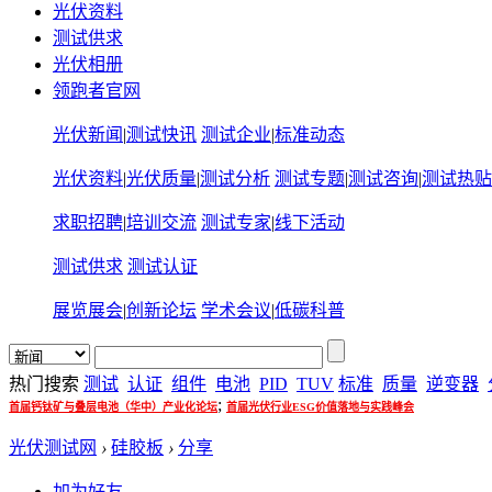
光伏资料
测试供求
光伏相册
领跑者官网
光伏新闻
|
测试快讯
测试企业
|
标准动态
光伏资料
|
光伏质量
|
测试分析
测试专题
|
测试咨询
|
测试热贴
求职招聘
|
培训交流
测试专家
|
线下活动
测试供求
测试认证
展览展会
|
创新论坛
学术会议
|
低碳科普
热门搜索
测试
认证
组件
电池
PID
TUV
标准
质量
逆变器
;
首届钙钛矿与叠层电池（华中）产业化论坛
首届光伏行业ESG价值落地与实践峰会
光伏测试网
›
硅胶板
›
分享
加为好友