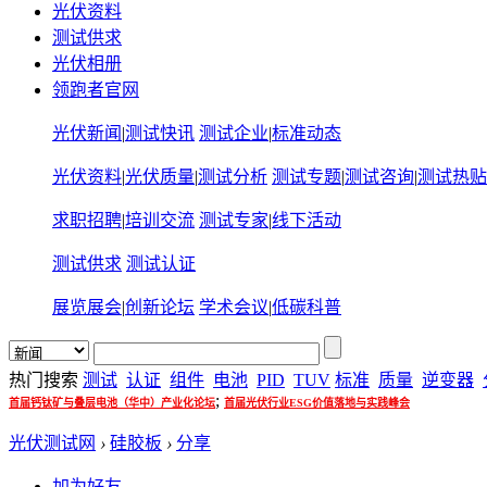
光伏资料
测试供求
光伏相册
领跑者官网
光伏新闻
|
测试快讯
测试企业
|
标准动态
光伏资料
|
光伏质量
|
测试分析
测试专题
|
测试咨询
|
测试热贴
求职招聘
|
培训交流
测试专家
|
线下活动
测试供求
测试认证
展览展会
|
创新论坛
学术会议
|
低碳科普
热门搜索
测试
认证
组件
电池
PID
TUV
标准
质量
逆变器
;
首届钙钛矿与叠层电池（华中）产业化论坛
首届光伏行业ESG价值落地与实践峰会
光伏测试网
›
硅胶板
›
分享
加为好友