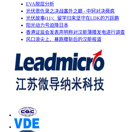
EVA脱层分析
光伏恩仇录之决战塞外之巅 - 中轲对决舜疯
光伏故事(11)：留学归来坚守在LDK的万跃鹏
阳光动力号迫降日本
香港证监会发表声明称对汉能薄膜发电进行调查
风口浪尖上、暴跌腰斩后的汉能报道