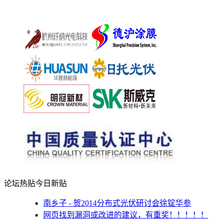
论坛热贴
今日新贴
南乡子 - 贺2014分布式光伏研讨会徐锭华参
网页找到漏洞或改进的建议，有重奖！！！！！