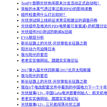
TestPV首期光伏休闲周末沙龙活动正式启动啦！
背板的水蒸气透过率过高对PID的影响求教
组件检查用什么灯比较好？
光伏测试网上线前征求意见和建议的调查问卷
光伏组件及电池片PID(电势差引发衰减) 的机理讨论
光伏组件PID测试的新闻&旧闻
EVA脱层分析
新长征路上的光伏-光伏审批长征路之歌
阳光动力号迫降日本
我与阳光的爱恋
老老实实做网站，踏踏实实做论坛
2017第九届光伏四新展/2017北京太阳能展
我与阳光的爱恋
新长征路上的光伏-光伏审批长征路之歌
我在6个电改配套文件中看到的中国电力下一个十年
光伏故事(13) - 中国GaSa电池首要创始人：航天机
老老实实做网站，踏踏实实做论坛
光伏故事(12) - 三兄弟闯荡光伏江湖