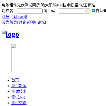
电池组件光伏测试网|光伏|太阳能|PV|技术|质量|认证|标准
用户名：
密 码：
自动
注册
|
找回密码
设为首页
|
领跑者创新论坛
|
首页
测试新闻
测试技术
测试人才
测试交流