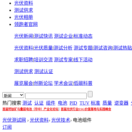
光伏资料
测试供求
光伏相册
领跑者官网
光伏新闻
|
测试快讯
测试企业
|
标准动态
光伏资料
|
光伏质量
|
测试分析
测试专题
|
测试咨询
|
测试热贴
求职招聘
|
培训交流
测试专家
|
线下活动
测试供求
测试认证
展览展会
|
创新论坛
学术会议
|
低碳科普
热门搜索
测试
认证
组件
电池
PID
TUV
标准
质量
逆变器
;
首届钙钛矿与叠层电池（华中）产业化论坛
首届光伏行业ESG价值落地与实践峰会
光伏测试网
›
光伏资料
›
光伏技术
›
电池组件
订阅