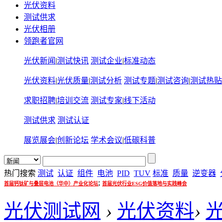
光伏资料
测试供求
光伏相册
领跑者官网
光伏新闻
|
测试快讯
测试企业
|
标准动态
光伏资料
|
光伏质量
|
测试分析
测试专题
|
测试咨询
|
测试热贴
求职招聘
|
培训交流
测试专家
|
线下活动
测试供求
测试认证
展览展会
|
创新论坛
学术会议
|
低碳科普
热门搜索
测试
认证
组件
电池
PID
TUV
标准
质量
逆变器
;
首届钙钛矿与叠层电池（华中）产业化论坛
首届光伏行业ESG价值落地与实践峰会
光伏测试网
›
光伏资料
›