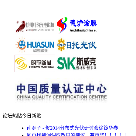
论坛热贴
今日新贴
南乡子 - 贺2014分布式光伏研讨会徐锭华参
网页找到漏洞或改进的建议，有重奖！！！！！