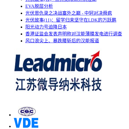
EVA脱层分析
光伏恩仇录之决战塞外之巅 - 中轲对决舜疯
光伏故事(11)：留学归来坚守在LDK的万跃鹏
阳光动力号迫降日本
香港证监会发表声明称对汉能薄膜发电进行调查
风口浪尖上、暴跌腰斩后的汉能报道