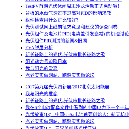
TestPV首期光伏休闲周末沙龙活动正式启动啦！
背板的水蒸气透过率过高对PID的影响求教
组件检查用什么灯比较好？
光伏测试网上线前征求意见和建议的调查问卷
光伏组件及电池片PID(电势差引发衰减) 的机理讨论
光伏组件PID测试的新闻&旧闻
EVA脱层分析
新长征路上的光伏-光伏审批长征路之歌
阳光动力号迫降日本
我与阳光的爱恋
老老实实做网站，踏踏实实做论坛
2017第九届光伏四新展/2017北京太阳能展
我与阳光的爱恋
新长征路上的光伏-光伏审批长征路之歌
我在6个电改配套文件中看到的中国电力下一个十年
光伏故事(13) - 中国GaSa电池首要创始人：航天机
老老实实做网站，踏踏实实做论坛
光伏故事(12) - 三兄弟闯荡光伏江湖