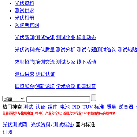
光伏资料
测试供求
光伏相册
领跑者官网
光伏新闻
|
测试快讯
测试企业
|
标准动态
光伏资料
|
光伏质量
|
测试分析
测试专题
|
测试咨询
|
测试热贴
求职招聘
|
培训交流
测试专家
|
线下活动
测试供求
测试认证
展览展会
|
创新论坛
学术会议
|
低碳科普
热门搜索
测试
认证
组件
电池
PID
TUV
标准
质量
逆变器
;
首届钙钛矿与叠层电池（华中）产业化论坛
首届光伏行业ESG价值落地与实践峰会
光伏测试网
›
光伏资料
›
测试标准
›
国内标准
订阅