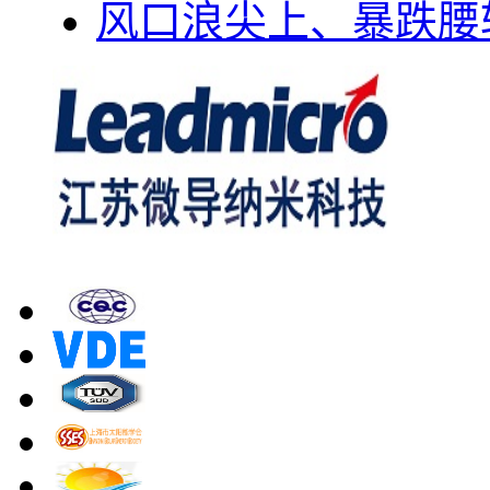
风口浪尖上、暴跌腰