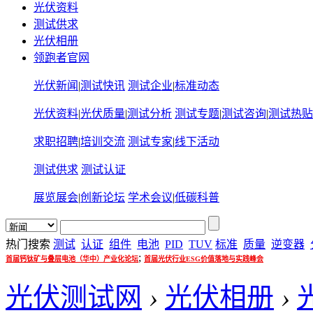
光伏资料
测试供求
光伏相册
领跑者官网
光伏新闻
|
测试快讯
测试企业
|
标准动态
光伏资料
|
光伏质量
|
测试分析
测试专题
|
测试咨询
|
测试热贴
求职招聘
|
培训交流
测试专家
|
线下活动
测试供求
测试认证
展览展会
|
创新论坛
学术会议
|
低碳科普
热门搜索
测试
认证
组件
电池
PID
TUV
标准
质量
逆变器
;
首届钙钛矿与叠层电池（华中）产业化论坛
首届光伏行业ESG价值落地与实践峰会
光伏测试网
›
光伏相册
›