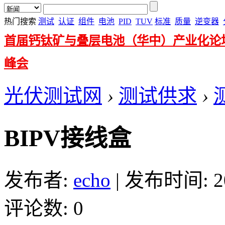
热门搜索
测试
认证
组件
电池
PID
TUV
标准
质量
逆变器
首届钙钛矿与叠层电池（华中）产业化论
峰会
光伏测试网
›
测试供求
›
BIPV接线盒
发布者:
echo
|
发布时间: 201
评论数: 0