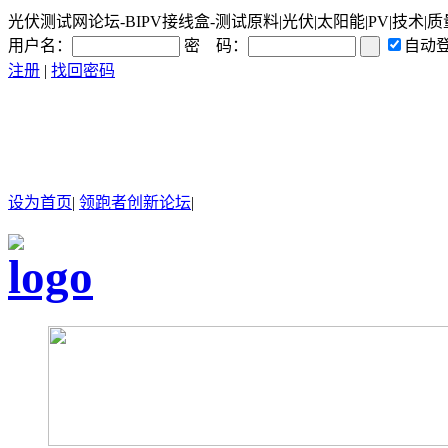
光伏测试网论坛-BIPV接线盒-测试原料|光伏|太阳能|PV|技术|质
用户名：
密 码：
自动
注册
|
找回密码
设为首页
|
领跑者创新论坛
|