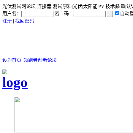
光伏测试网论坛-连接器-测试原料|光伏|太阳能|PV|技术|质量|认
用户名：
密 码：
自动
注册
|
找回密码
设为首页
|
领跑者创新论坛
|