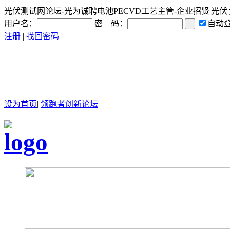
光伏测试网论坛-光为诚聘电池PECVD工艺主管-企业招贤|光伏|太
用户名：
密 码：
自动
注册
|
找回密码
设为首页
|
领跑者创新论坛
|