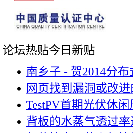
论坛热贴
今日新贴
南乡子 - 贺2014
网页找到漏洞或改进
TestPV首期光伏
背板的水蒸气透过率