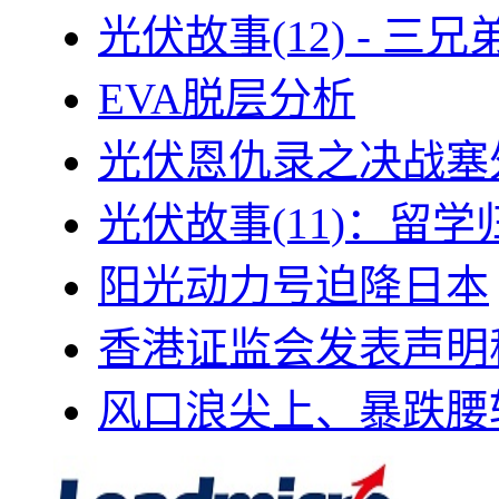
光伏故事(12) - 
EVA脱层分析
光伏恩仇录之决战塞外
光伏故事(11)：留
阳光动力号迫降日本
香港证监会发表声明
风口浪尖上、暴跌腰