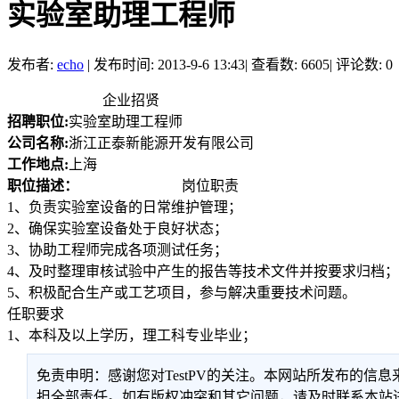
实验室助理工程师
发布者:
echo
|
发布时间: 2013-9-6 13:43
|
查看数: 6605
|
评论数: 0
企业招贤
招聘职位:
实验室助理工程师
公司名称:
浙江正泰新能源开发有限公司
工作地点:
上海
职位描述：
岗位职责
1、负责实验室设备的日常维护管理；
2、确保实验室设备处于良好状态；
3、协助工程师完成各项测试任务；
4、及时整理审核试验中产生的报告等技术文件并按要求归档；
5、积极配合生产或工艺项目，参与解决重要技术问题。
任职要求
1、本科及以上学历，理工科专业毕业；
免责申明：感谢您对TestPV的关注。本网站所发布的
担全部责任。如有版权冲突和其它问题，请及时联系本站进行处