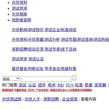
光伏资料
测试供求
光伏相册
领跑者官网
光伏新闻
|
测试快讯
测试企业
|
标准动态
光伏资料
|
光伏质量
|
测试分析
测试专题
|
测试咨询
|
测试热贴
求职招聘
|
培训交流
测试专家
|
线下活动
测试供求
测试认证
展览展会
|
创新论坛
学术会议
|
低碳科普
热门搜索
测试
认证
组件
电池
PID
TUV
标准
质量
逆变器
;
首届钙钛矿与叠层电池（华中）产业化论坛
首届光伏行业ESG价值落地与实践峰会
光伏测试网
›
光伏人才
›
求职招聘
›
企业招贤
›
查看内容