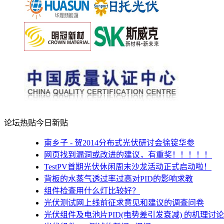
论坛热贴
今日新贴
南乡子 - 贺2014分布式光伏研讨会徐锭华参
网页找到漏洞或改进的建议，有重奖！！！！！
TestPV首期光伏休闲周末沙龙活动正式启动啦！
背板的水蒸气透过率过高对PID的影响求教
组件检查用什么灯比较好？
光伏测试网上线前征求意见和建议的调查问卷
光伏组件及电池片PID(电势差引发衰减) 的机理讨论