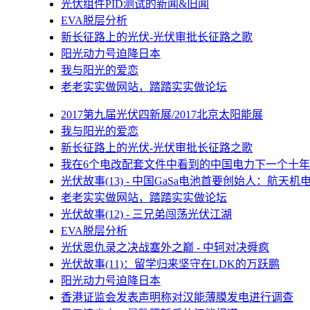
光伏组件PID测试的新闻&旧闻
EVA脱层分析
新长征路上的光伏-光伏审批长征路之歌
阳光动力号迫降日本
我与阳光的爱恋
老老实实做网站，踏踏实实做论坛
2017第九届光伏四新展/2017北京太阳能展
我与阳光的爱恋
新长征路上的光伏-光伏审批长征路之歌
我在6个电改配套文件中看到的中国电力下一个十年
光伏故事(13) - 中国GaSa电池首要创始人：航天机
老老实实做网站，踏踏实实做论坛
光伏故事(12) - 三兄弟闯荡光伏江湖
EVA脱层分析
光伏恩仇录之决战塞外之巅 - 中轲对决舜疯
光伏故事(11)：留学归来坚守在LDK的万跃鹏
阳光动力号迫降日本
香港证监会发表声明称对汉能薄膜发电进行调查