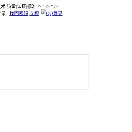
术|质量|认证|标准
/>
" />
" />
登录
找回密码
立即