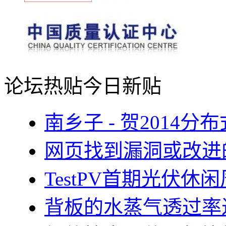
论坛热贴
今日新贴
南乡子 - 贺2014
网页找到漏洞或改进
TestPV首期光伏
背板的水蒸气透过率