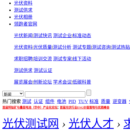
光伏资料
测试供求
光伏相册
领跑者官网
光伏新闻
|
测试快讯
测试企业
|
标准动态
光伏资料
|
光伏质量
|
测试分析
测试专题
|
测试咨询
|
测试热贴
求职招聘
|
培训交流
测试专家
|
线下活动
测试供求
测试认证
展览展会
|
创新论坛
学术会议
|
低碳科普
热门搜索
测试
认证
组件
电池
PID
TUV
标准
质量
逆变器
;
首届钙钛矿与叠层电池（华中）产业化论坛
首届光伏行业ESG价值落地与实践峰会
光伏测试网
›
光伏人才
›