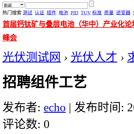
热门搜索
测试
认证
组件
电池
PID
TUV
标准
质量
逆变器
首届钙钛矿与叠层电池（华中）产业化论
峰会
光伏测试网
›
光伏人才
›
招聘组件工艺
发布者:
echo
|
发布时间: 201
评论数: 0