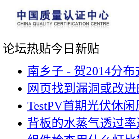
论坛热贴
今日新贴
南乡子 - 贺2014
网页找到漏洞或改进
TestPV首期光伏
背板的水蒸气透过率