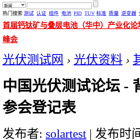
热门搜索
测试
认证
组件
电池
PID
TUV
标准
质量
逆变器
首届钙钛矿与叠层电池（华中）产业化论
峰会
光伏测试网
›
光伏资料
›
中国光伏测试论坛 -
参会登记表
发布者:
solartest
|
发布时间: 2