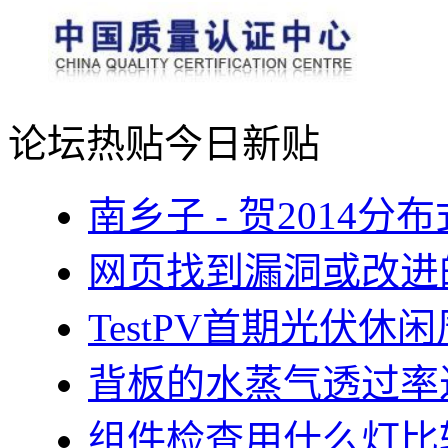
论坛热贴
今日新贴
南乡子 - 贺2014
网页找到漏洞或改进
TestPV首期光伏
背板的水蒸气透过率
组件检查用什么灯比