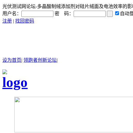
光伏测试网论坛-多晶酸制绒添加剂对硅片绒面及电池效率的影响研究
用户名：
密 码：
自动
注册
|
找回密码
设为首页
|
领跑者创新论坛
|