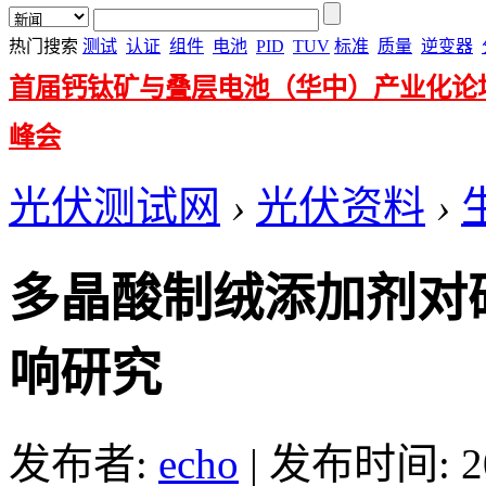
热门搜索
测试
认证
组件
电池
PID
TUV
标准
质量
逆变器
首届钙钛矿与叠层电池（华中）产业化论
峰会
光伏测试网
›
光伏资料
›
多晶酸制绒添加剂对
响研究
发布者:
echo
|
发布时间: 201