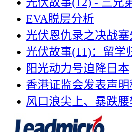
光伏故事(12) - 
EVA脱层分析
光伏恩仇录之决战塞外
光伏故事(11)：留
阳光动力号迫降日本
香港证监会发表声明
风口浪尖上、暴跌腰