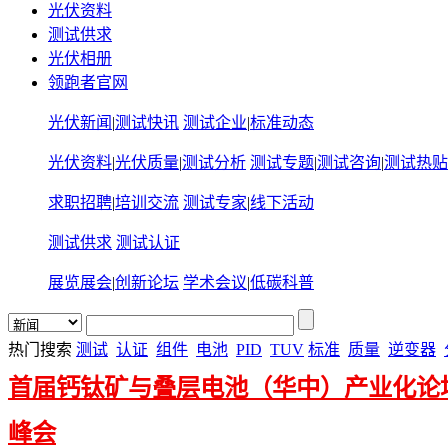
光伏资料
测试供求
光伏相册
领跑者官网
光伏新闻
|
测试快讯
测试企业
|
标准动态
光伏资料
|
光伏质量
|
测试分析
测试专题
|
测试咨询
|
测试热贴
求职招聘
|
培训交流
测试专家
|
线下活动
测试供求
测试认证
展览展会
|
创新论坛
学术会议
|
低碳科普
热门搜索
测试
认证
组件
电池
PID
TUV
标准
质量
逆变器
首届钙钛矿与叠层电池（华中）产业化论
峰会