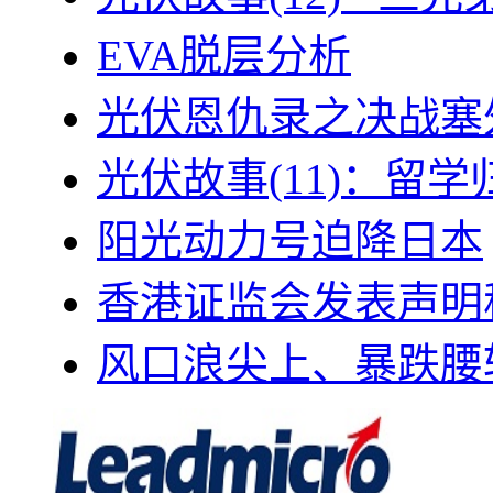
EVA脱层分析
光伏恩仇录之决战塞外
光伏故事(11)：留
阳光动力号迫降日本
香港证监会发表声明
风口浪尖上、暴跌腰