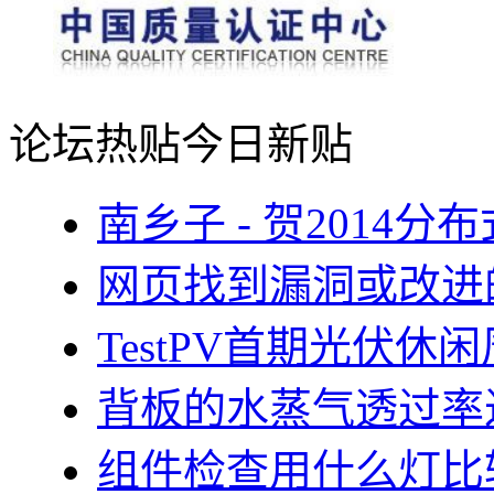
论坛热贴
今日新贴
南乡子 - 贺2014
网页找到漏洞或改进
TestPV首期光伏
背板的水蒸气透过率
组件检查用什么灯比