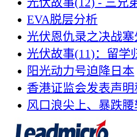
光伏故事(12) - 
EVA脱层分析
光伏恩仇录之决战塞外
光伏故事(11)：留
阳光动力号迫降日本
香港证监会发表声明
风口浪尖上、暴跌腰