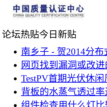
论坛热贴
今日新贴
南乡子 - 贺2014
网页找到漏洞或改进
TestPV首期光伏
背板的水蒸气透过率
组件检查用什么灯比