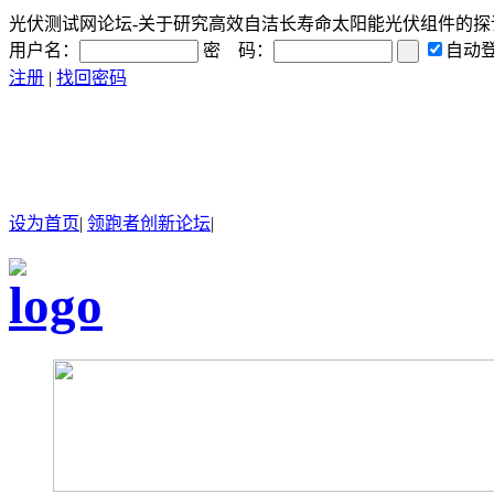
光伏测试网论坛-关于研究高效自洁长寿命太阳能光伏组件的探讨-电
用户名：
密 码：
自动
注册
|
找回密码
设为首页
|
领跑者创新论坛
|