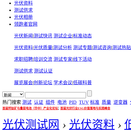
光伏资料
测试供求
光伏相册
领跑者官网
光伏新闻
|
测试快讯
测试企业
|
标准动态
光伏资料
|
光伏质量
|
测试分析
测试专题
|
测试咨询
|
测试热贴
求职招聘
|
培训交流
测试专家
|
线下活动
测试供求
测试认证
展览展会
|
创新论坛
学术会议
|
低碳科普
热门搜索
测试
认证
组件
电池
PID
TUV
标准
质量
逆变器
;
首届钙钛矿与叠层电池（华中）产业化论坛
首届光伏行业ESG价值落地与实践峰会
光伏测试网
›
光伏资料
›