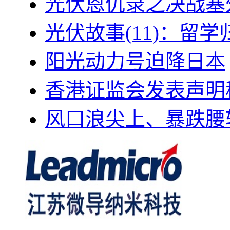
光伏恩仇录之决战塞外
光伏故事(11)：留
阳光动力号迫降日本
香港证监会发表声明
风口浪尖上、暴跌腰