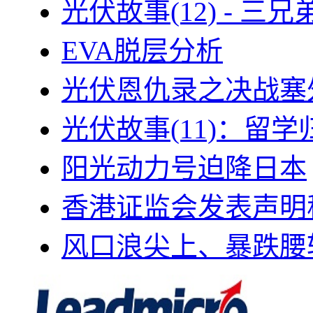
光伏故事(12) - 
EVA脱层分析
光伏恩仇录之决战塞外
光伏故事(11)：留
阳光动力号迫降日本
香港证监会发表声明
风口浪尖上、暴跌腰