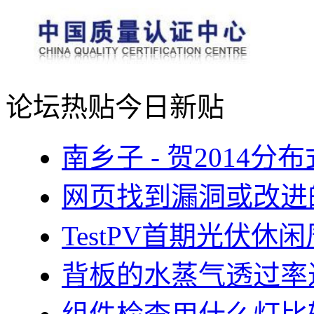
论坛热贴
今日新贴
南乡子 - 贺2014
网页找到漏洞或改进
TestPV首期光伏
背板的水蒸气透过率