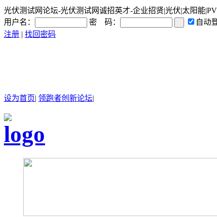
光伏测试网论坛-光伏测试网诚招英才-企业招贤|光伏|太阳能|PV|
用户名：
密 码：
自动
注册
|
找回密码
设为首页
|
领跑者创新论坛
|