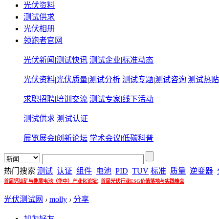
光伏资料
测试供求
光伏相册
领跑者官网
光伏新闻
|
测试快讯
测试企业
|
标准动态
光伏资料
|
光伏质量
|
测试分析
测试专题
|
测试咨询
|
测试热贴
求职招聘
|
培训交流
测试专家
|
线下活动
测试供求
测试认证
展览展会
|
创新论坛
学术会议
|
低碳科普
热门搜索
测试
认证
组件
电池
PID
TUV
标准
质量
逆变器
;
首届钙钛矿与叠层电池（华中）产业化论坛
首届光伏行业ESG价值落地与实践峰会
光伏测试网
›
molly
›
分享
加为好友