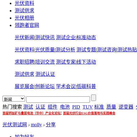
光伏资料
测试供求
光伏相册
领跑者官网
光伏新闻
|
测试快讯
测试企业
|
标准动态
光伏资料
|
光伏质量
|
测试分析
测试专题
|
测试咨询
|
测试热贴
求职招聘
|
培训交流
测试专家
|
线下活动
测试供求
测试认证
展览展会
|
创新论坛
学术会议
|
低碳科普
热门搜索
测试
认证
组件
电池
PID
TUV
标准
质量
逆变器
;
首届钙钛矿与叠层电池（华中）产业化论坛
首届光伏行业ESG价值落地与实践峰会
光伏测试网
›
molly
›
分享
加为好友