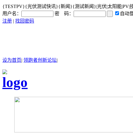
{TESTPV}{光伏测试快讯}{新闻}{测试新闻}|光伏|太阳能|PV|
用户名：
密 码：
自动
注册
|
找回密码
设为首页
|
领跑者创新论坛
|