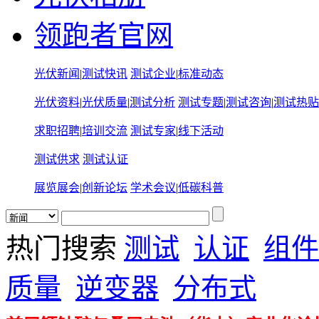
领跑者官网
光伏新闻
|
测试快讯
测试企业
|
标准动态
光伏资料
|
光伏质量
|
测试分析
测试专题
|
测试咨询
|
测试热贴
求职招聘
|
培训交流
测试专家
|
线下活动
测试供求
测试认证
展览展会
|
创新论坛
学术会议
|
低碳科普
热门搜索
测试
认证
组件
质量
逆变器
分布式