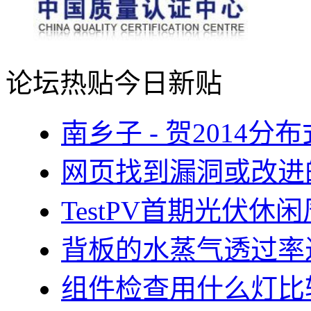
论坛热贴
今日新贴
南乡子 - 贺2014
网页找到漏洞或改进
TestPV首期光伏
背板的水蒸气透过率
组件检查用什么灯比