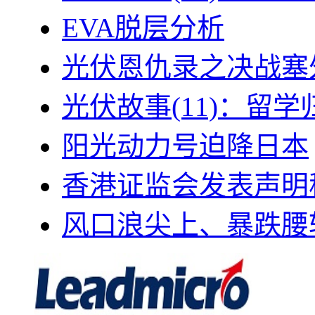
EVA脱层分析
光伏恩仇录之决战塞外
光伏故事(11)：留
阳光动力号迫降日本
香港证监会发表声明
风口浪尖上、暴跌腰