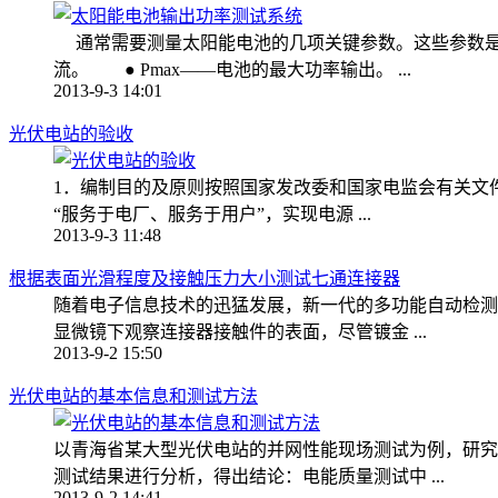
通常需要测量太阳能电池的几项关键参数。这些参数是：
流。 ● Pmax——电池的最大功率输出。 ...
2013-9-3 14:01
光伏电站的验收
1．编制目的及原则按照国家发改委和国家电监会有关文
“服务于电厂、服务于用户”，实现电源 ...
2013-9-3 11:48
根据表面光滑程度及接触压力大小测试七通连接器
随着电子信息技术的迅猛发展，新一代的多功能自动检
显微镜下观察连接器接触件的表面，尽管镀金 ...
2013-9-2 15:50
光伏电站的基本信息和测试方法
以青海省某大型光伏电站的并网性能现场测试为例，研究
测试结果进行分析，得出结论：电能质量测试中 ...
2013-9-2 14:41