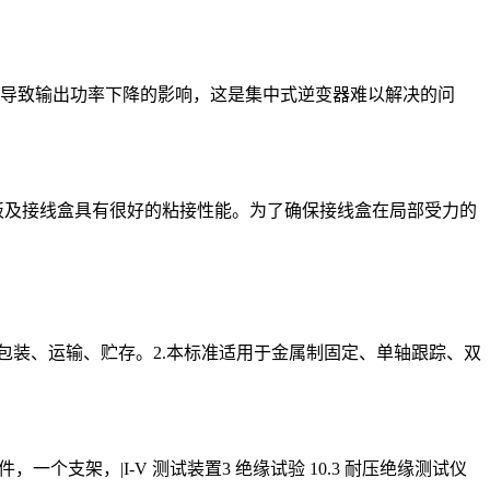
导致输出功率下降的影响，这是集中式逆变器难以解决的问
板及接线盒具有很好的粘接性能。为了确保接线盒在局部受力的
、包装、运输、贮存。2.本标准适用于金属制固定、单轴跟踪、双
伏组件，一个支架，|I-V 测试装置3 绝缘试验 10.3 耐压绝缘测试仪