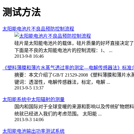
测试方法
太阳能电池片不良品预防控制流程
硅片是太阳能电池片的载体，硅片质量的好坏直接决定了
下面是不良的太阳能电池片的控制流程：1、 ...
2013-9-8 16:46
《塑料薄膜和薄片水蒸气透过率的测定—电解传感器法》标准介绍 ..
摘要：本文介绍了GB/T 21529-2008《塑料薄膜和薄片水
键词：透湿性，电解传感器法，标定，电解 ...
2013-9-5 13:37
太阳能系统中太阳辐射的测量
国内和国际对于全球变暖的来源和影响以及传统矿物燃料
统就已经进入我们的考虑范围。 太阳能 ...
2013-9-3 14:06
太阳能电池输出功率测试系统