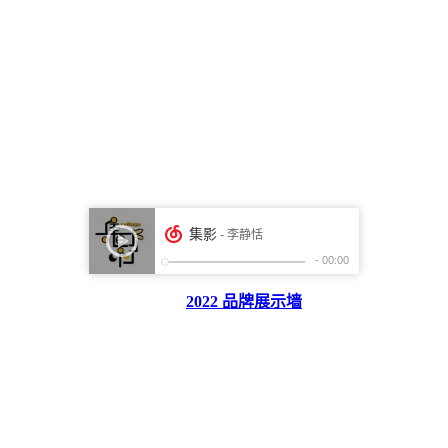
2022 品牌展示墙