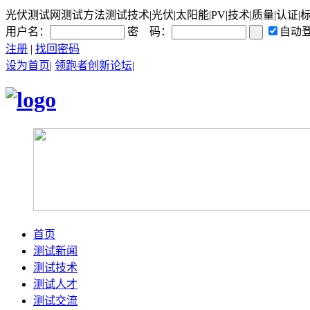
光伏测试网测试方法测试技术|光伏|太阳能|PV|技术|质量|认证|
用户名：
密 码：
自动
注册
|
找回密码
设为首页
|
领跑者创新论坛
|
首页
测试新闻
测试技术
测试人才
测试交流