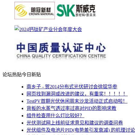
论坛热贴
今日新贴
南乡子 - 贺2014分布式光伏研讨会徐锭华参
网页找到漏洞或改进的建议，有重奖！！！！！
TestPV首期光伏休闲周末沙龙活动正式启动啦！
背板的水蒸气透过率过高对PID的影响求教
组件检查用什么灯比较好？
光伏测试网上线前征求意见和建议的调查问卷
光伏组件及电池片PID(电势差引发衰减) 的机理讨论