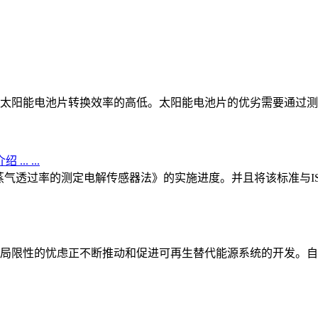
太阳能电池片转换效率的高低。太阳能电池片的优劣需要通过测
. ...
蒸气透过率的测定电解传感器法》的实施进度。并且将该标准与ISO 1510
局限性的忧虑正不断推动和促进可再生替代能源系统的开发。自2