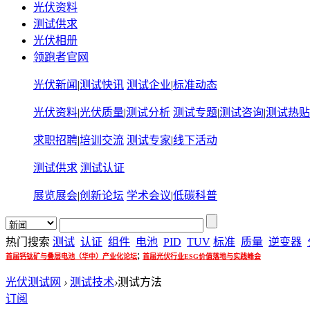
光伏资料
测试供求
光伏相册
领跑者官网
光伏新闻
|
测试快讯
测试企业
|
标准动态
光伏资料
|
光伏质量
|
测试分析
测试专题
|
测试咨询
|
测试热贴
求职招聘
|
培训交流
测试专家
|
线下活动
测试供求
测试认证
展览展会
|
创新论坛
学术会议
|
低碳科普
热门搜索
测试
认证
组件
电池
PID
TUV
标准
质量
逆变器
;
首届钙钛矿与叠层电池（华中）产业化论坛
首届光伏行业ESG价值落地与实践峰会
光伏测试网
›
测试技术
›
测试方法
订阅