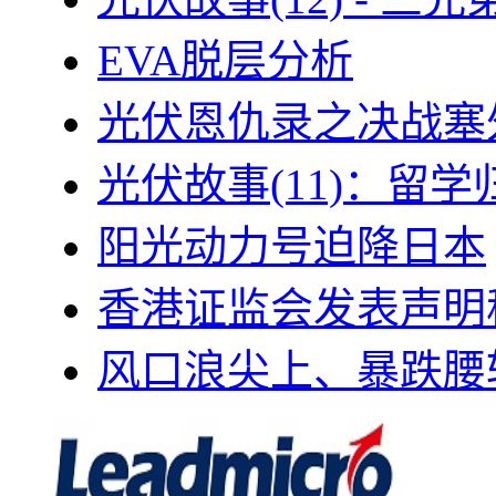
EVA脱层分析
光伏恩仇录之决战塞外
光伏故事(11)：留
阳光动力号迫降日本
香港证监会发表声明
风口浪尖上、暴跌腰