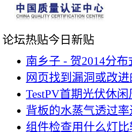
论坛热贴
今日新贴
南乡子 - 贺2014
网页找到漏洞或改进
TestPV首期光伏
背板的水蒸气透过率
组件检查用什么灯比