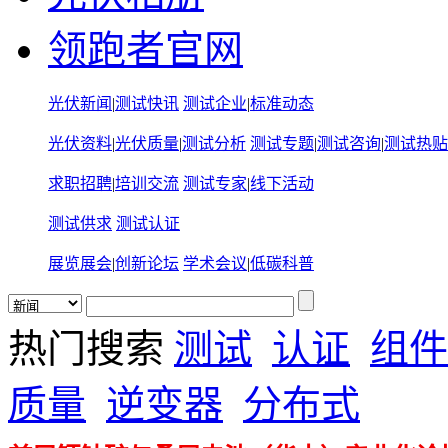
领跑者官网
光伏新闻
|
测试快讯
测试企业
|
标准动态
光伏资料
|
光伏质量
|
测试分析
测试专题
|
测试咨询
|
测试热贴
求职招聘
|
培训交流
测试专家
|
线下活动
测试供求
测试认证
展览展会
|
创新论坛
学术会议
|
低碳科普
热门搜索
测试
认证
组件
质量
逆变器
分布式