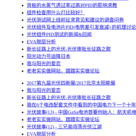
背板的水蒸气透过率过高对PID的影响求教
组件检查用什么灯比较好？
光伏测试网上线前征求意见和建议的调查问卷
光伏组件及电池片PID(电势差引发衰减) 的机理讨论
光伏组件PID测试的新闻&旧闻
EVA脱层分析
新长征路上的光伏-光伏审批长征路之歌
阳光动力号迫降日本
我与阳光的爱恋
老老实实做网站，踏踏实实做论坛
2017第九届光伏四新展/2017北京太阳能展
我与阳光的爱恋
新长征路上的光伏-光伏审批长征路之歌
我在6个电改配套文件中看到的中国电力下一个十年
光伏故事(13) - 中国GaSa电池首要创始人：航天机
老老实实做网站，踏踏实实做论坛
光伏故事(12) - 三兄弟闯荡光伏江湖
EVA脱层分析