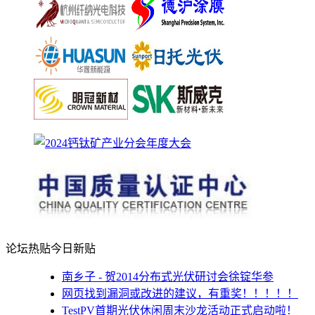
论坛热贴
今日新贴
南乡子 - 贺2014分布式光伏研讨会徐锭华参
网页找到漏洞或改进的建议，有重奖！！！！！
TestPV首期光伏休闲周末沙龙活动正式启动啦！