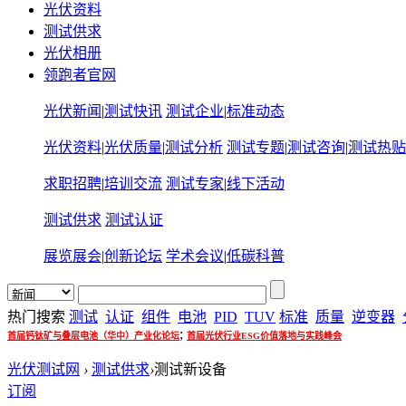
光伏资料
测试供求
光伏相册
领跑者官网
光伏新闻
|
测试快讯
测试企业
|
标准动态
光伏资料
|
光伏质量
|
测试分析
测试专题
|
测试咨询
|
测试热贴
求职招聘
|
培训交流
测试专家
|
线下活动
测试供求
测试认证
展览展会
|
创新论坛
学术会议
|
低碳科普
热门搜索
测试
认证
组件
电池
PID
TUV
标准
质量
逆变器
;
首届钙钛矿与叠层电池（华中）产业化论坛
首届光伏行业ESG价值落地与实践峰会
光伏测试网
›
测试供求
›
测试新设备
订阅