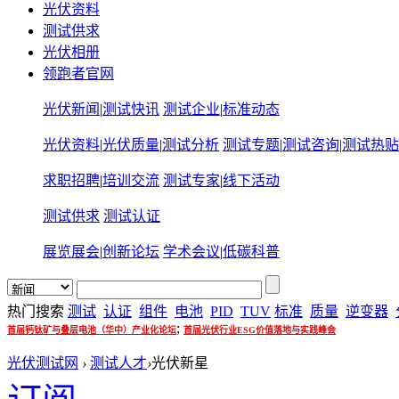
光伏资料
测试供求
光伏相册
领跑者官网
光伏新闻
|
测试快讯
测试企业
|
标准动态
光伏资料
|
光伏质量
|
测试分析
测试专题
|
测试咨询
|
测试热贴
求职招聘
|
培训交流
测试专家
|
线下活动
测试供求
测试认证
展览展会
|
创新论坛
学术会议
|
低碳科普
热门搜索
测试
认证
组件
电池
PID
TUV
标准
质量
逆变器
;
首届钙钛矿与叠层电池（华中）产业化论坛
首届光伏行业ESG价值落地与实践峰会
光伏测试网
›
测试人才
›
光伏新星