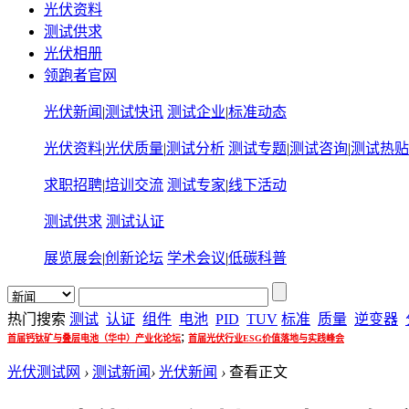
光伏资料
测试供求
光伏相册
领跑者官网
光伏新闻
|
测试快讯
测试企业
|
标准动态
光伏资料
|
光伏质量
|
测试分析
测试专题
|
测试咨询
|
测试热贴
求职招聘
|
培训交流
测试专家
|
线下活动
测试供求
测试认证
展览展会
|
创新论坛
学术会议
|
低碳科普
热门搜索
测试
认证
组件
电池
PID
TUV
标准
质量
逆变器
;
首届钙钛矿与叠层电池（华中）产业化论坛
首届光伏行业ESG价值落地与实践峰会
光伏测试网
›
测试新闻
›
光伏新闻
›
查看正文