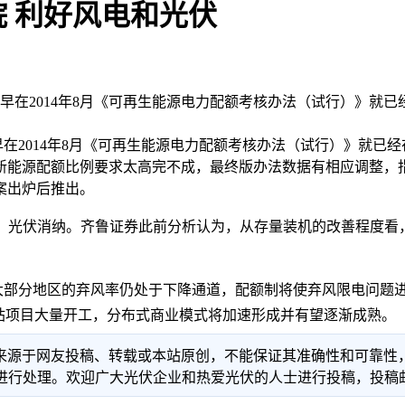
 利好风电和光伏
。早在2014年8月《可再生能源电力配额考核办法（试行）》就
2014年8月《可再生能源电力配额考核办法（试行）》就已经
新能源配额比例要求太高完不成，最终版办法数据有相应调整，指
案出炉后推出。
好风电、光伏消纳。齐鲁证券此前分析认为，从存量装机的改善程
国大部分地区的弃风率仍处于下降通道，配额制将使弃风限电问题
站项目大量开工，分布式商业模式将加速形成并有望逐渐成熟。
信息来源于网友投稿、转载或本站原创，不能保证其准确性和可靠
理。欢迎广大光伏企业和热爱光伏的人士进行投稿，投稿邮箱：info