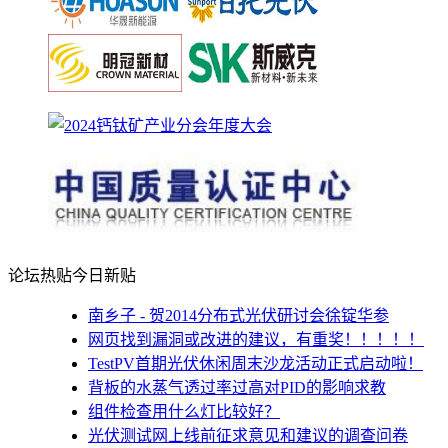
论坛热贴
今日新贴
南乡子 - 贺2014分布式光伏研讨会徐锭华参
网页找到漏洞或改进的建议，有重奖！！！！！
TestPV首期光伏休闲周末沙龙活动正式启动啦！
背板的水蒸气透过率过高对PID的影响求教
组件检查用什么灯比较好？
光伏测试网上线前征求意见和建议的调查问卷