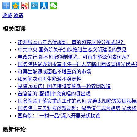
收藏
邀请
相关阅读
•
能源局2015年光伏规划，真的照亮屋顶分布式吗？
•
中共中央 国务院关于加快推进生态文明建设的意见
•
电改先行 却不见配额制曙光：可再生能源何去何从？
•
国务院扶贫办刘永富主任一行人莅临山西省调研光伏扶贫工
•
可再生能源或面临不堪重负的市场
•
如何解决可再生能源不稳定性
•
投资7000亿！国务院将实施新一轮农网改造
•
羞答答的“配额制”究竟唱的哪出戏
•
国务院关于落实重点工作的意见 完善太阳能等发展扶持
•
国务院十三五科技创新规划：绿色清洁成为趋势 光伏将大展
•
国务院：“一村一品”深入开展光伏扶贫
最新评论