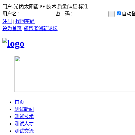
门户-光伏|太阳能|PV|技术|质量|认证|标准
用户名：
密 码：
自动
注册
|
找回密码
设为首页
|
领跑者创新论坛
|
首页
测试新闻
测试技术
测试人才
测试交流