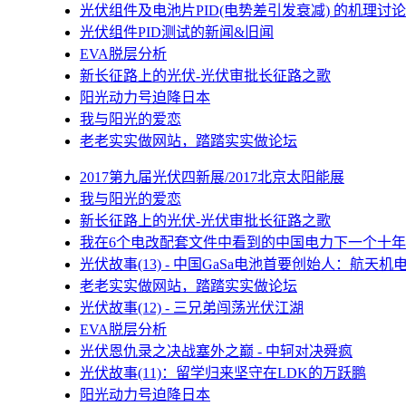
光伏组件及电池片PID(电势差引发衰减) 的机理讨论
光伏组件PID测试的新闻&旧闻
EVA脱层分析
新长征路上的光伏-光伏审批长征路之歌
阳光动力号迫降日本
我与阳光的爱恋
老老实实做网站，踏踏实实做论坛
2017第九届光伏四新展/2017北京太阳能展
我与阳光的爱恋
新长征路上的光伏-光伏审批长征路之歌
我在6个电改配套文件中看到的中国电力下一个十年
光伏故事(13) - 中国GaSa电池首要创始人：航天机
老老实实做网站，踏踏实实做论坛
光伏故事(12) - 三兄弟闯荡光伏江湖
EVA脱层分析
光伏恩仇录之决战塞外之巅 - 中轲对决舜疯
光伏故事(11)：留学归来坚守在LDK的万跃鹏
阳光动力号迫降日本