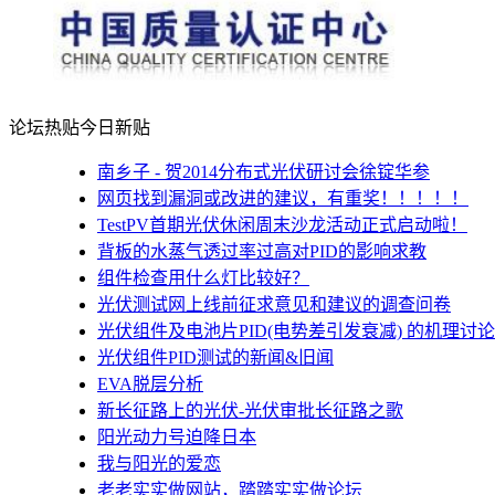
论坛热贴
今日新贴
南乡子 - 贺2014分布式光伏研讨会徐锭华参
网页找到漏洞或改进的建议，有重奖！！！！！
TestPV首期光伏休闲周末沙龙活动正式启动啦！
背板的水蒸气透过率过高对PID的影响求教
组件检查用什么灯比较好？
光伏测试网上线前征求意见和建议的调查问卷
光伏组件及电池片PID(电势差引发衰减) 的机理讨论
光伏组件PID测试的新闻&旧闻
EVA脱层分析
新长征路上的光伏-光伏审批长征路之歌
阳光动力号迫降日本
我与阳光的爱恋
老老实实做网站，踏踏实实做论坛