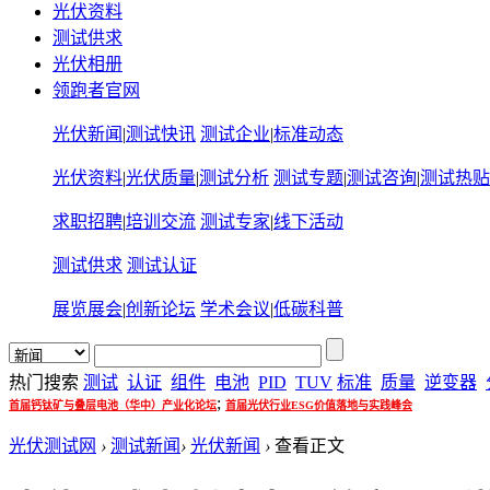
光伏资料
测试供求
光伏相册
领跑者官网
光伏新闻
|
测试快讯
测试企业
|
标准动态
光伏资料
|
光伏质量
|
测试分析
测试专题
|
测试咨询
|
测试热贴
求职招聘
|
培训交流
测试专家
|
线下活动
测试供求
测试认证
展览展会
|
创新论坛
学术会议
|
低碳科普
热门搜索
测试
认证
组件
电池
PID
TUV
标准
质量
逆变器
;
首届钙钛矿与叠层电池（华中）产业化论坛
首届光伏行业ESG价值落地与实践峰会
光伏测试网
›
测试新闻
›
光伏新闻
›
查看正文