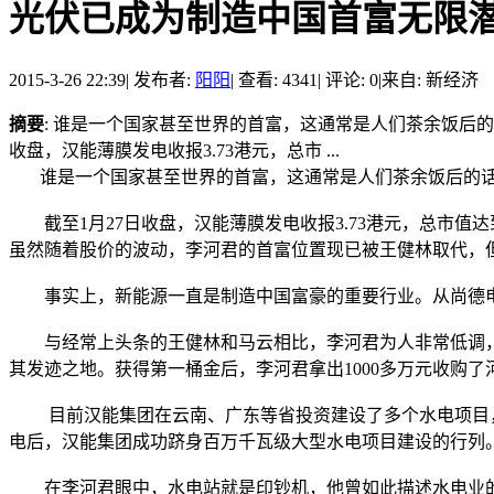
光伏已成为制造中国首富无限
2015-3-26 22:39
|
发布者:
阳阳
|
查看: 4341
|
评论: 0
|
来自: 新经济
摘要
: 谁是一个国家甚至世界的首富，这通常是人们茶余饭后
收盘，汉能薄膜发电收报3.73港元，总市 ...
谁是一个国家甚至世界的首富，这通常是人们茶余饭后的话题
截至1月27日收盘，汉能薄膜发电收报3.73港元，总市值达到
虽然随着股价的波动，李河君的首富位置现已被王健林取代，
事实上，新能源一直是制造中国富豪的重要行业。从尚德电力
与经常上头条的王健林和马云相比，李河君为人非常低调，只有
其发迹之地。获得第一桶金后，李河君拿出1000多万元收购了
目前汉能集团在云南、广东等省投资建设了多个水电项目，装机
电后，汉能集团成功跻身百万千瓦级大型水电项目建设的行列。2
在李河君眼中，水电站就是印钞机，他曾如此描述水电业的潜