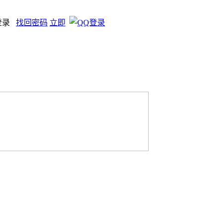
登录
找回密码
立即