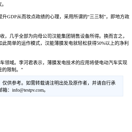
议。
GDP从而妆点政绩的心理，采用所谓的“三三制”，即地方政
营收，几乎全部为向母公司汉能集团销售设备所得。换而言之，
此简单的运作模式，汉能薄膜发电就轻松获得50%以上的净利
汽车领域。李河君表示，薄膜发电技术的应用将使电动汽车实现
桩的限制。”
性，仅供参考。如需转载请注明出处及原作者，并请自行承
@testpv.com。