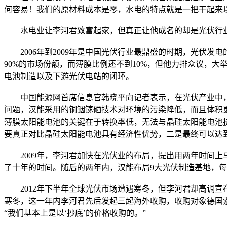
何容易！我们的原材料成本是零，水电的特点就是一把干起来
水电业让李河君致富起家，但真正让他成名的却是光伏行
2006年到2009年是中国光伏行业最鼎盛的时期，光伏发电
90%的市场份额，而薄膜比例还不到10%，但他力排众议，
电池制造以及下游光伏电站的闭环。
中国能源网首席信息官韩晓平向记者表示，在光伏产业中，晶
问题，汉能采用的铜铟镓硒技术对环境的污染降低，而且体积
薄膜太阳能电池的关键在于转换率低，无法与晶硅太阳能电池
要真正对比晶硅太阳能电池具有经济性优势，二是最终可以达
2009年，李河君加快在光伏业的布局，提出用两年时间上马2G
了十年的时间。随后的两年内，汉能布局9大光伏制造基地，每
2012年下半年全球光伏市场遭遇寒冬，但李河君却高调宣布，
寒冬，这一年内李河君先后发起三起海外收购，收购对象德国
“我们基本上是以‘抄底’的价格收购的。”