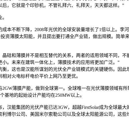
以后，它就是个印钞机，不管礼拜六、礼拜天，天天都这样。”
业。
的成本不断下降，2008年光伏的全球安装量增长了1倍以上。
大举投资薄膜太阳能，并且提出要打通全产业链，做出规模。简单
硅和薄膜并不是相互替代的关系，两者的适用领域不同，不能
更小。未来在建筑一体化上，薄膜技术的应用将更加广泛。”
抗衡，这也是汉能所谋划的光伏全产业链模式的关键硬伤。因此
到相对火电标杆电价平价上网乃至更优。
W薄膜产能，做到全球第一。全球唯一在光伏薄膜领域有所斩获的是
个基地的起始设计产能均在250MW以上。
汉能集团的光伏产能已达3GW，超越FirstSolar成为全球
索利博尔公司、美国米尔索勒公司以及全球太阳能源公司，这些