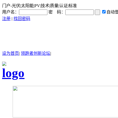
门户-光伏|太阳能|PV|技术|质量|认证|标准
用户名：
密 码：
自动
注册
|
找回密码
设为首页
|
领跑者创新论坛
|