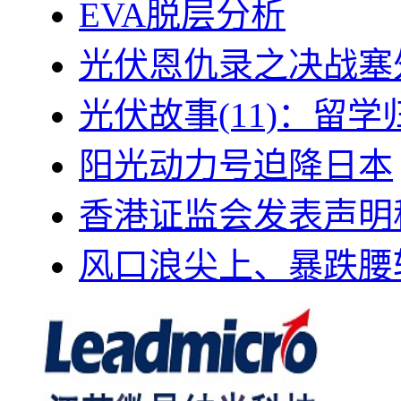
EVA脱层分析
光伏恩仇录之决战塞外
光伏故事(11)：留
阳光动力号迫降日本
香港证监会发表声明
风口浪尖上、暴跌腰