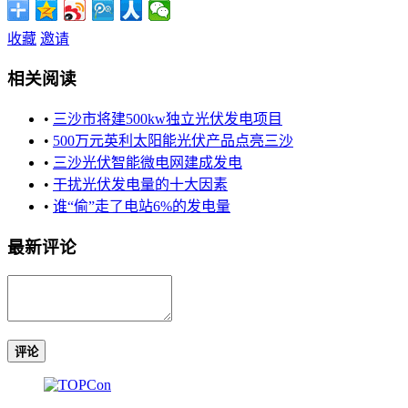
收藏
邀请
相关阅读
•
三沙市将建500kw独立光伏发电项目
•
500万元英利太阳能光伏产品点亮三沙
•
三沙光伏智能微电网建成发电
•
干扰光伏发电量的十大因素
•
谁“偷”走了电站6%的发电量
最新评论
评论