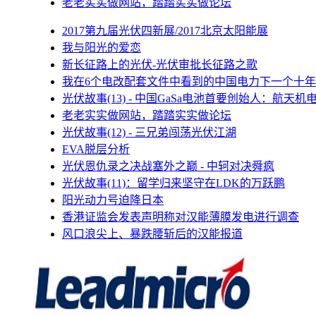
老老实实做网站，踏踏实实做论坛
2017第九届光伏四新展/2017北京太阳能展
我与阳光的爱恋
新长征路上的光伏-光伏审批长征路之歌
我在6个电改配套文件中看到的中国电力下一个十年
光伏故事(13) - 中国GaSa电池首要创始人：航天机
老老实实做网站，踏踏实实做论坛
光伏故事(12) - 三兄弟闯荡光伏江湖
EVA脱层分析
光伏恩仇录之决战塞外之巅 - 中轲对决舜疯
光伏故事(11)：留学归来坚守在LDK的万跃鹏
阳光动力号迫降日本
香港证监会发表声明称对汉能薄膜发电进行调查
风口浪尖上、暴跌腰斩后的汉能报道