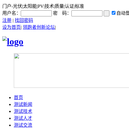
门户-光伏|太阳能|PV|技术|质量|认证|标准
用户名：
密 码：
自动
注册
|
找回密码
设为首页
|
领跑者创新论坛
|
首页
测试新闻
测试技术
测试人才
测试交流