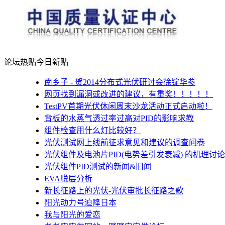
论坛热贴
今日新贴
南乡子 - 贺2014分布式光伏研讨会徐锭华参
网页找到漏洞或改进的建议，有重奖！！！！！
TestPV首期光伏休闲周末沙龙活动正式启动啦！
背板的水蒸气透过率过高对PID的影响求教
组件检查用什么灯比较好？
光伏测试网上线前征求意见和建议的调查问卷
光伏组件及电池片PID(电势差引发衰减) 的机理讨论
光伏组件PID测试的新闻&旧闻
EVA脱层分析
新长征路上的光伏-光伏审批长征路之歌
阳光动力号迫降日本
我与阳光的爱恋