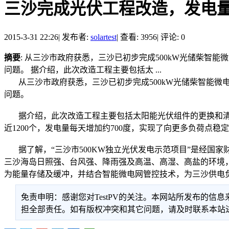
三沙完成光伏工程改造，发电
2015-3-31 22:26
|
发布者:
solartest
|
查看: 3956
|
评论: 0
摘要
: 从三沙市政府获悉，三沙已初步完成500kW光储柴智
问题。 据介绍，此次改造工程主要包括太 ...
从三沙市政府获悉，三沙已初步完成500kW光储柴智能微电
问题。
据介绍，此次改造工程主要包括太阳能光伏组件的更换和清
近1200个，发电量每天增加约700度，实现了向更多负荷点稳
据了解，“三沙市500KW独立光伏发电示范项目”是经国家财
三沙海岛日照强、台风强、降雨强及高温、高湿、高盐的环境，
为能量存储及缓冲，并结合智能微电网管控技术，为三沙供电
免责申明：感谢您对TestPV的关注。本网站所发布的
担全部责任。如有版权冲突和其它问题，请及时联系本站进行处