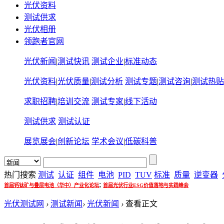
光伏资料
测试供求
光伏相册
领跑者官网
光伏新闻
|
测试快讯
测试企业
|
标准动态
光伏资料
|
光伏质量
|
测试分析
测试专题
|
测试咨询
|
测试热贴
求职招聘
|
培训交流
测试专家
|
线下活动
测试供求
测试认证
展览展会
|
创新论坛
学术会议
|
低碳科普
热门搜索
测试
认证
组件
电池
PID
TUV
标准
质量
逆变器
;
首届钙钛矿与叠层电池（华中）产业化论坛
首届光伏行业ESG价值落地与实践峰会
光伏测试网
›
测试新闻
›
光伏新闻
›
查看正文