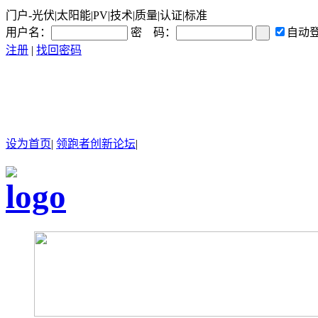
门户-光伏|太阳能|PV|技术|质量|认证|标准
用户名：
密 码：
自动
注册
|
找回密码
设为首页
|
领跑者创新论坛
|