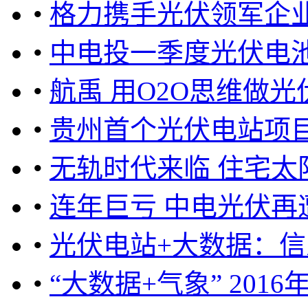
•
格力携手光伏领军企
•
中电投一季度光伏电
•
航禹 用O2O思维做光
•
贵州首个光伏电站项
•
无轨时代来临 住宅太
•
连年巨亏 中电光伏再
•
光伏电站+大数据：
•
“大数据+气象” 20