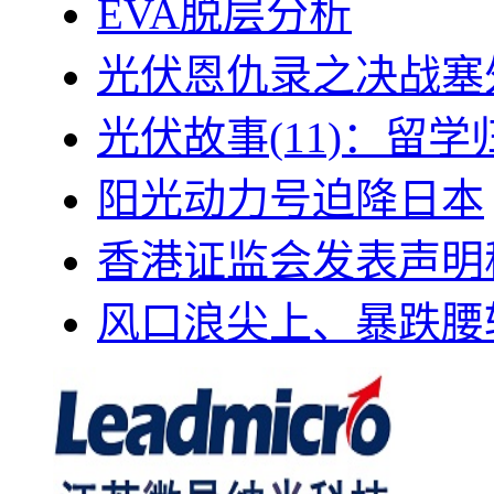
EVA脱层分析
光伏恩仇录之决战塞外
光伏故事(11)：留
阳光动力号迫降日本
香港证监会发表声明
风口浪尖上、暴跌腰