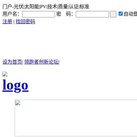
门户-光伏|太阳能|PV|技术|质量|认证|标准
用户名：
密 码：
自动
注册
|
找回密码
设为首页
|
领跑者创新论坛
|