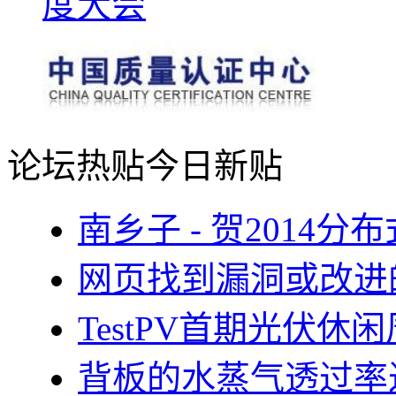
论坛热贴
今日新贴
南乡子 - 贺2014
网页找到漏洞或改进
TestPV首期光伏
背板的水蒸气透过率