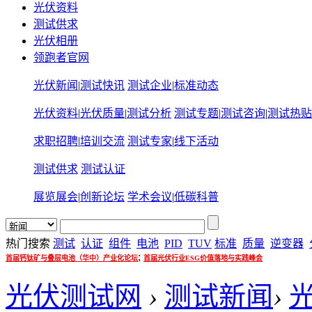
光伏资料
测试供求
光伏相册
领跑者官网
光伏新闻
|
测试快讯
测试企业
|
标准动态
光伏资料
|
光伏质量
|
测试分析
测试专题
|
测试咨询
|
测试热贴
求职招聘
|
培训交流
测试专家
|
线下活动
测试供求
测试认证
展览展会
|
创新论坛
学术会议
|
低碳科普
热门搜索
测试
认证
组件
电池
PID
TUV
标准
质量
逆变器
;
首届钙钛矿与叠层电池（华中）产业化论坛
首届光伏行业ESG价值落地与实践峰会
光伏测试网
›
测试新闻
›