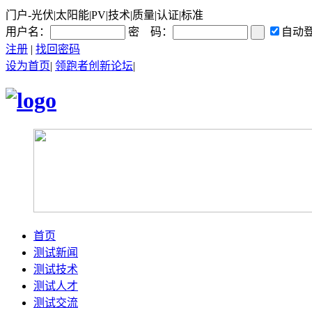
门户-光伏|太阳能|PV|技术|质量|认证|标准
用户名：
密 码：
自动
注册
|
找回密码
设为首页
|
领跑者创新论坛
|
首页
测试新闻
测试技术
测试人才
测试交流