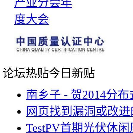
论坛热贴
今日新贴
南乡子 - 贺2014
网页找到漏洞或改进
TestPV首期光伏