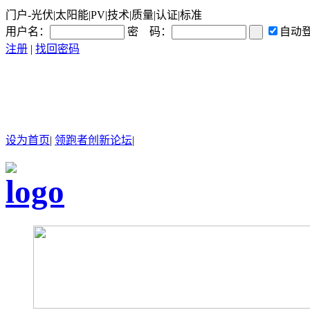
门户-光伏|太阳能|PV|技术|质量|认证|标准
用户名：
密 码：
自动
注册
|
找回密码
设为首页
|
领跑者创新论坛
|