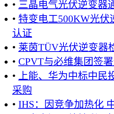
•
三晶电气光伏逆变器通
•
特变电工500KW光
认证
•
莱茵TÜV光伏逆变器
•
CPVT与必维集团签
•
上能、华为中标中民
采购
•
IHS：因竞争加热化