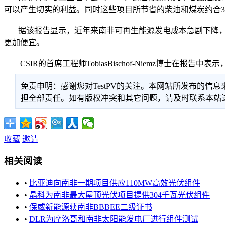
可以产生切实的利益。同时这些项目所节省的柴油和煤炭约合3
据该报告显示，近年来南非可再生能源发电成本急剧下降，而
更加便宜。
CSIR的首席工程师TobiasBischof-Niemz博士在
免责申明：感谢您对TestPV的关注。本网站所发布的
担全部责任。如有版权冲突和其它问题，请及时联系本站进行处
收藏
邀请
相关阅读
•
比亚迪向南非一期项目供应110MW高效光伏组件
•
晶科为南非最大屋顶光伏项目提供304千瓦光伏组件
•
保威新能源获南非BBBEE二级证书
•
DLR为摩洛哥和南非太阳能发电厂进行组件测试