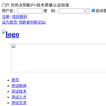
门户-光伏|太阳能|PV|技术|质量|认证|标准
用户名：
密 码：
自动
注册
|
找回密码
设为首页
|
领跑者创新论坛
|
首页
测试新闻
测试技术
测试人才
测试交流