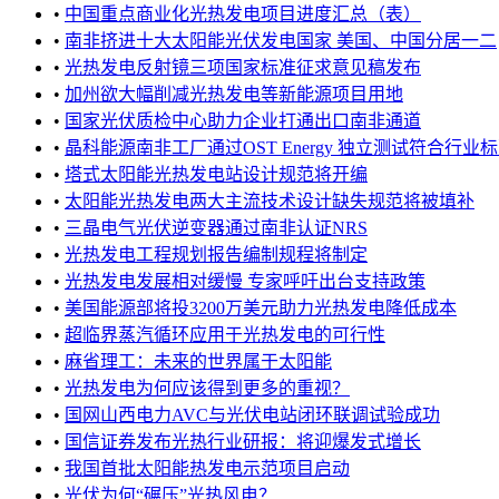
•
中国重点商业化光热发电项目进度汇总（表）
•
南非挤进十大太阳能光伏发电国家 美国、中国分居一二
•
光热发电反射镜三项国家标准征求意见稿发布
•
加州欲大幅削减光热发电等新能源项目用地
•
国家光伏质检中心助力企业打通出口南非通道
•
晶科能源南非工厂通过OST Energy 独立测试符合行业
•
塔式太阳能光热发电站设计规范将开编
•
太阳能光热发电两大主流技术设计缺失规范将被填补
•
三晶电气光伏逆变器通过南非认证NRS
•
光热发电工程规划报告编制规程将制定
•
光热发电发展相对缓慢 专家呼吁出台支持政策
•
美国能源部将投3200万美元助力光热发电降低成本
•
超临界蒸汽循环应用于光热发电的可行性
•
麻省理工：未来的世界属于太阳能
•
光热发电为何应该得到更多的重视？
•
国网山西电力AVC与光伏电站闭环联调试验成功
•
国信证券发布光热行业研报：将迎爆发式增长
•
我国首批太阳能热发电示范项目启动
•
光伏为何“碾压”光热风电？