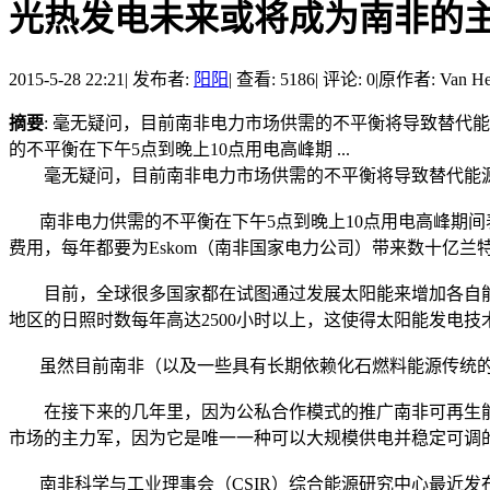
光热发电未来或将成为南非的
2015-5-28 22:21
|
发布者:
阳阳
|
查看: 5186
|
评论: 0
|
原作者: Van He
摘要
: 毫无疑问，目前南非电力市场供需的不平衡将导致替代
的不平衡在下午5点到晚上10点用电高峰期 ...
毫无疑问，目前南非电力市场供需的不平衡将导致替代能源
南非电力供需的不平衡在下午5点到晚上10点用电高峰期间
费用，每年都要为Eskom（南非国家电力公司）带来数十亿兰
目前，全球很多国家都在试图通过发展太阳能来增加各自能
地区的日照时数每年高达2500小时以上，这使得太阳能发电
虽然目前南非（以及一些具有长期依赖化石燃料能源传统的
在接下来的几年里，因为公私合作模式的推广南非可再生能
市场的主力军，因为它是唯一一种可以大规模供电并稳定可调
南非科学与工业理事会（CSIR）综合能源研究中心最近发布