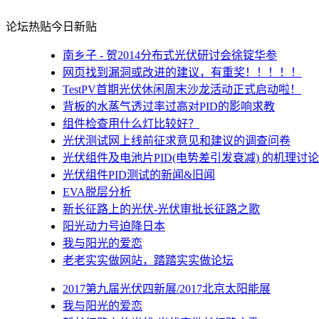
论坛热贴
今日新贴
南乡子 - 贺2014分布式光伏研讨会徐锭华参
网页找到漏洞或改进的建议，有重奖！！！！！
TestPV首期光伏休闲周末沙龙活动正式启动啦！
背板的水蒸气透过率过高对PID的影响求教
组件检查用什么灯比较好？
光伏测试网上线前征求意见和建议的调查问卷
光伏组件及电池片PID(电势差引发衰减) 的机理讨论
光伏组件PID测试的新闻&旧闻
EVA脱层分析
新长征路上的光伏-光伏审批长征路之歌
阳光动力号迫降日本
我与阳光的爱恋
老老实实做网站，踏踏实实做论坛
2017第九届光伏四新展/2017北京太阳能展
我与阳光的爱恋