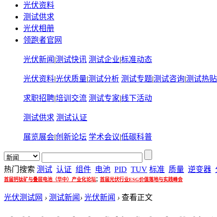
光伏资料
测试供求
光伏相册
领跑者官网
光伏新闻
|
测试快讯
测试企业
|
标准动态
光伏资料
|
光伏质量
|
测试分析
测试专题
|
测试咨询
|
测试热贴
求职招聘
|
培训交流
测试专家
|
线下活动
测试供求
测试认证
展览展会
|
创新论坛
学术会议
|
低碳科普
热门搜索
测试
认证
组件
电池
PID
TUV
标准
质量
逆变器
;
首届钙钛矿与叠层电池（华中）产业化论坛
首届光伏行业ESG价值落地与实践峰会
光伏测试网
›
测试新闻
›
光伏新闻
›
查看正文