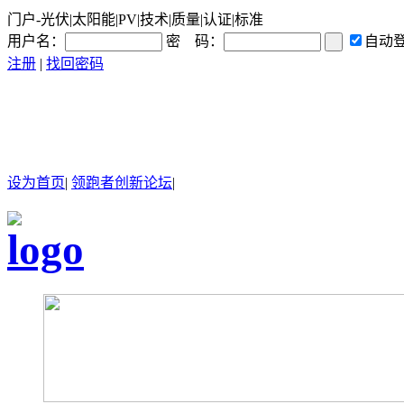
门户-光伏|太阳能|PV|技术|质量|认证|标准
用户名：
密 码：
自动
注册
|
找回密码
设为首页
|
领跑者创新论坛
|