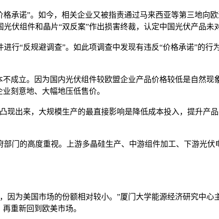
价格承诺”。如今，相关企业又被指责通过马来西亚等第三地向欧
国光伏组件和晶片“双反案”作出损害终裁，认定中国光伏产品未
行“反规避调查”。如此项调查中发现有违反“价格承诺”的行为
不成立。因为国内光伏组件较欧盟企业产品价格较低是自然现
企业刻意地、大幅地压低售价。
现出来，大规模生产的最直接影响是降低成本投入，提升产品的
部门的高度重视。上游多晶硅生产、中游组件加工、下游光伏电
因为美国市场的份额相对较小。”厦门大学能源经济研究中心
，再重新回到欧美市场。