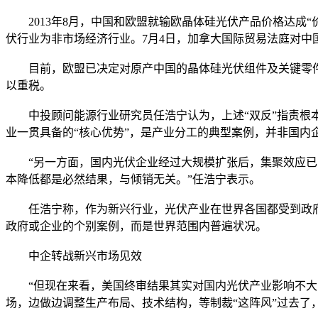
2013年8月，中国和欧盟就输欧晶体硅光伏产品价格达成“
伏行业为非市场经济行业。7月4日，加拿大国际贸易法庭对中
目前，欧盟已决定对原产中国的晶体硅光伏组件及关键零件进
以重税。
中投顾问能源行业研究员任浩宁认为，上述“双反”指责根本
业一贯具备的“核心优势”，是产业分工的典型案例，并非国内
“另一方面，国内光伏企业经过大规模扩张后，集聚效应已凸
本降低都是必然结果，与倾销无关。”任浩宁表示。
任浩宁称，作为新兴行业，光伏产业在世界各国都受到政府
政府或企业的个别案例，而是世界范围内普遍状况。
中企转战新兴市场见效
“但现在来看，美国终审结果其实对国内光伏产业影响不大，
场，边做边调整生产布局、技术结构，等制裁“这阵风”过去了