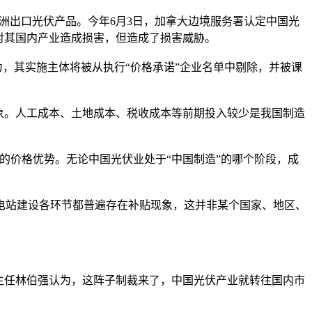
洲出口光伏产品。今年6月3日，加拿大边境服务署认定中国光
对其国内产业造成损害，但造成了损害威胁。
，其实施主体将被从执行“价格承诺”企业名单中剔除，并被课
象。人工成本、土地成本、税收成本等前期投入较少是我国制造
价格优势。无论中国光伏业处于“中国制造”的哪个阶段，成
站建设各环节都普遍存在补贴现象，这并非某个国家、地区、
主任林伯强认为，这阵子制裁来了，中国光伏产业就转往国内市