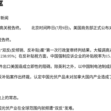
率
济新闻
高关税告终。 北京时间昨日(7月9日)，美国商务部正式公布对
税告终。
“双反(反倾销、反补贴)案”第一次行政复审终判结果，大幅调
238.95%；在反补贴税方面，中国强制应诉企业的补贴税率为15.43
国组件出口美国造成立即性的阻碍。除英利之外，以中国制电池制成
补贴案作出终裁，认定中国光伏产品未对加拿大国内产业造成
途上的常态。
国光伏产业在全球范围内就频遭“双反”发难。