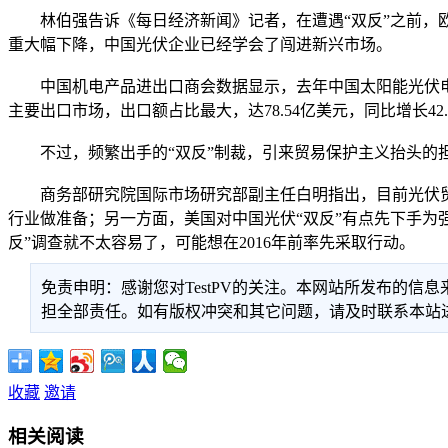
林伯强告诉《每日经济新闻》记者，在遭遇“双反”之前，欧
重大幅下降，中国光伏企业已经学会了闯进新兴市场。
中国机电产品进出口商会数据显示，去年中国太阳能光伏电池对欧
主要出口市场，出口额占比最大，达78.54亿美元，同比增长42
不过，频繁出手的“双反”制裁，引来贸易保护主义抬头的
商务部研究院国际市场研究部副主任白明指出，目前光伏贸易
行业做准备；另一方面，美国对中国光伏“双反”有点先下手为
反”调查就不太容易了，可能想在2016年前率先采取行动。
免责申明：感谢您对TestPV的关注。本网站所发布的
担全部责任。如有版权冲突和其它问题，请及时联系本站进行处
收藏
邀请
相关阅读