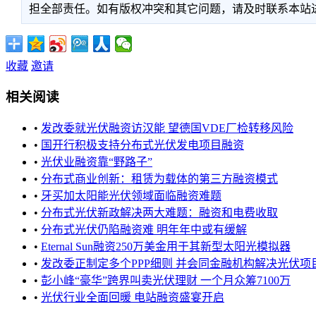
担全部责任。如有版权冲突和其它问题，请及时联系本站进行处
收藏
邀请
相关阅读
•
发改委就光伏融资访汉能 望德国VDE厂检转移风险
•
国开行积极支持分布式光伏发电项目融资
•
光伏业融资靠“野路子”
•
分布式商业创新：租赁为载体的第三方融资模式
•
牙买加太阳能光伏领域面临融资难题
•
分布式光伏新政解决两大难题：融资和电费收取
•
分布式光伏仍陷融资难 明年年中或有缓解
•
Eternal Sun融资250万美金用于其新型太阳光模拟器
•
发改委正制定多个PPP细则 并会同金融机构解决光伏项目融资问
•
彭小峰“豪华”跨界叫卖光伏理财 一个月众筹7100万
•
光伏行业全面回暖 电站融资盛宴开启