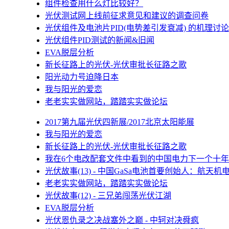
组件检查用什么灯比较好？
光伏测试网上线前征求意见和建议的调查问卷
光伏组件及电池片PID(电势差引发衰减) 的机理讨论
光伏组件PID测试的新闻&旧闻
EVA脱层分析
新长征路上的光伏-光伏审批长征路之歌
阳光动力号迫降日本
我与阳光的爱恋
老老实实做网站，踏踏实实做论坛
2017第九届光伏四新展/2017北京太阳能展
我与阳光的爱恋
新长征路上的光伏-光伏审批长征路之歌
我在6个电改配套文件中看到的中国电力下一个十年
光伏故事(13) - 中国GaSa电池首要创始人：航天机
老老实实做网站，踏踏实实做论坛
光伏故事(12) - 三兄弟闯荡光伏江湖
EVA脱层分析
光伏恩仇录之决战塞外之巅 - 中轲对决舜疯