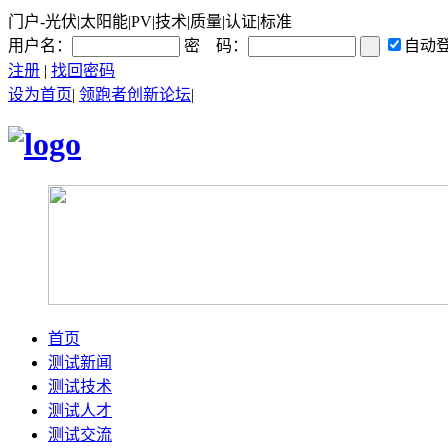
门户-光伏|太阳能|PV|技术|质量|认证|标准
用户名：
密 码：
自动
注册
|
找回密码
设为首页
|
领跑者创新论坛
|
首页
测试新闻
测试技术
测试人才
测试交流