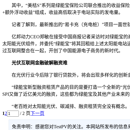
其中，“美桔S”系列是绿能宝保险公司联合推出的收益保险
+额外浮动收益”组成，收益高低取决于电站实际的发电量。
记者了解到，最新推出的“易卡充（充电桩）”项目一面世就被
亿邦动力CEO郑敏在接受中国商报记者采访时对绿能宝的商
太阳能光伏组件，并委托“绿能宝”将其回租给上述太阳能电
过互联网整合在一起，开创了中国能源电子商务的新时代。
光伏互联网金融破解融资难
在光伏行业今后除了银行贷款外，将会出现多样化的创新金
“绿能宝新型融资租赁产品的目的是要打造一个全新的“光伏+互
SPI又做了近亿美元的融资，这些都为绿能宝及其他产业未来
“老百姓对太阳能光伏、碳减排、融资租赁完全没有概念。”
1
2
/ 2 页
下一页
免责申明：感谢您对TestPV的关注。本网站所发布的