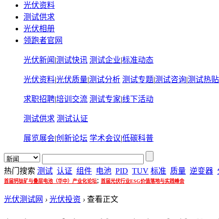
光伏资料
测试供求
光伏相册
领跑者官网
光伏新闻
|
测试快讯
测试企业
|
标准动态
光伏资料
|
光伏质量
|
测试分析
测试专题
|
测试咨询
|
测试热贴
求职招聘
|
培训交流
测试专家
|
线下活动
测试供求
测试认证
展览展会
|
创新论坛
学术会议
|
低碳科普
热门搜索
测试
认证
组件
电池
PID
TUV
标准
质量
逆变器
;
首届钙钛矿与叠层电池（华中）产业化论坛
首届光伏行业ESG价值落地与实践峰会
光伏测试网
›
光伏投资
›
查看正文