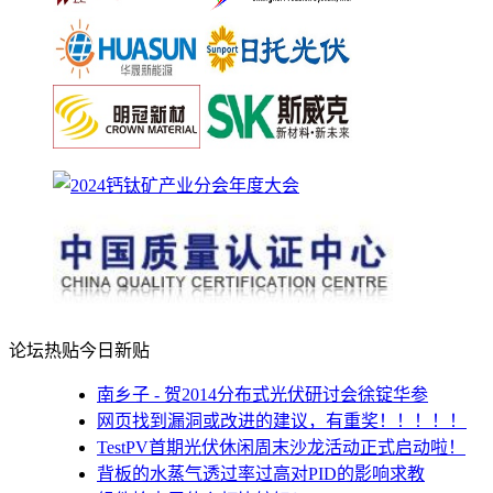
论坛热贴
今日新贴
南乡子 - 贺2014分布式光伏研讨会徐锭华参
网页找到漏洞或改进的建议，有重奖！！！！！
TestPV首期光伏休闲周末沙龙活动正式启动啦！
背板的水蒸气透过率过高对PID的影响求教