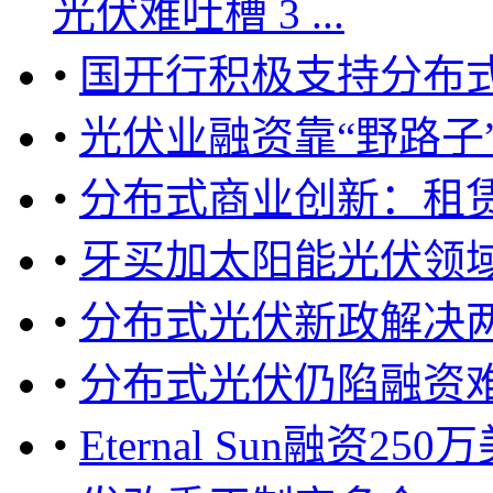
光伏难吐槽 3 ...
•
国开行积极支持分布
•
光伏业融资靠“野路子
•
分布式商业创新：租
•
牙买加太阳能光伏领
•
分布式光伏新政解决
•
分布式光伏仍陷融资难
•
Eternal Sun融