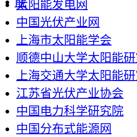
太阳能发电网
中国光伏产业网
上海市太阳能学会
顺德中山大学太阳能研
上海交通大学太阳能研
江苏省光伏产业协会
中国电力科学研究院
中国分布式能源网