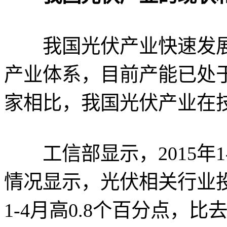
我国光伏产业快速发展
产业体系，目前产能已处
家相比，我国光伏产业在
工信部显示，2015年1
情况显示，光伏相关行业投
1-4月高0.8个百分点，比去