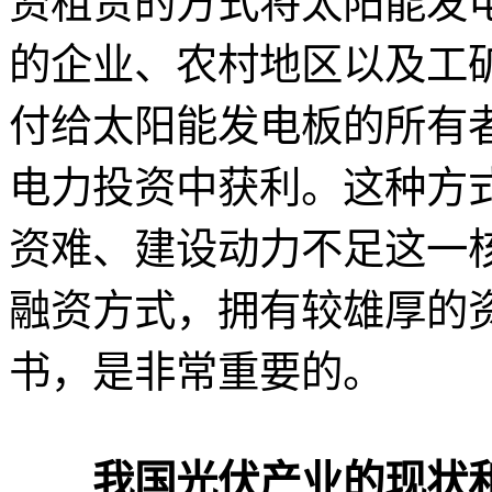
资租赁的方式将太阳能发
的企业、农村地区以及工
付给太阳能发电板的所有
电力投资中获利。这种方
资难、建设动力不足这一
融资方式，拥有较雄厚的
书，是非常重要的。
我国光伏产业的现状