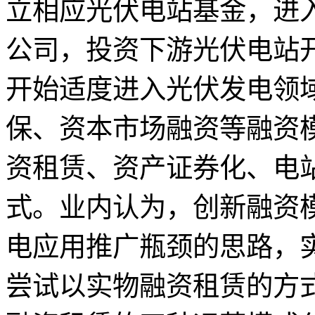
立相应光伏电站基金，进
公司，投资下游光伏电站
开始适度进入光伏发电领
保、资本市场融资等融资
资租赁、资产证券化、电
式。业内认为，创新融资
电应用推广瓶颈的思路，
尝试以实物融资租赁的方