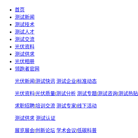
首页
测试新闻
测试技术
测试人才
测试交流
光伏资料
测试供求
光伏相册
领跑者官网
光伏新闻
|
测试快讯
测试企业
|
标准动态
光伏资料
|
光伏质量
|
测试分析
测试专题
|
测试咨询
|
测试热贴
求职招聘
|
培训交流
测试专家
|
线下活动
测试供求
测试认证
展览展会
|
创新论坛
学术会议
|
低碳科普