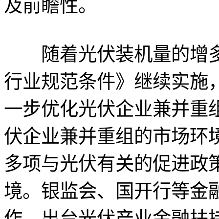
及前瞻性。
随着光伏装机量的增多，
行业规范条件》继续实施，
一步优化光伏企业兼并重
伏企业兼并重组的市场环境
多项与光伏有关的促进政
境。银监会、国开行等金
作，出台光伏产业金融扶