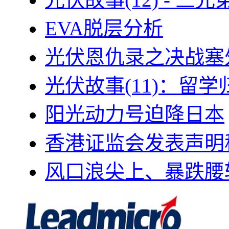
EVA脱层分析
光伏恩仇录之决战塞外
光伏故事(11)：留
阳光动力号迫降日本
香港证监会发表声明
风口浪尖上、暴跌腰