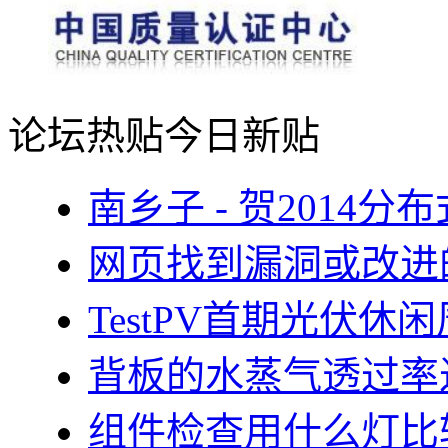
论坛热贴
今日新贴
南乡子 - 贺2014
网页找到漏洞或改进
TestPV首期光伏
背板的水蒸气透过率
组件检查用什么灯比