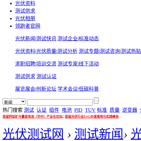
光伏资料
测试供求
光伏相册
领跑者官网
光伏新闻
|
测试快讯
测试企业
|
标准动态
光伏资料
|
光伏质量
|
测试分析
测试专题
|
测试咨询
|
测试热贴
求职招聘
|
培训交流
测试专家
|
线下活动
测试供求
测试认证
展览展会
|
创新论坛
学术会议
|
低碳科普
热门搜索
测试
认证
组件
电池
PID
TUV
标准
质量
逆变器
;
首届钙钛矿与叠层电池（华中）产业化论坛
首届光伏行业ESG价值落地与实践峰会
光伏测试网
›
测试新闻
›