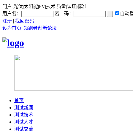
门户-光伏|太阳能|PV|技术|质量|认证|标准
用户名：
密 码：
自动
注册
|
找回密码
设为首页
|
领跑者创新论坛
|
首页
测试新闻
测试技术
测试人才
测试交流