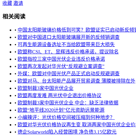
收藏
邀请
相关阅读
•
中国太阳能玻璃价格低到可笑？欧盟证实已启动新反倾销调
•
欧盟对中国进口太阳能玻璃展开新的反倾销调查
•
可再生能源设备选址不当给欧盟带来巨大损失
•
欧盟称CSI、ET、昱辉违反价格承诺，提议除名
•
欧盟指控三家中国光伏企业违反价格承诺
•
欧盟再次发起对华光伏“反规避立案调查”
•
外媒：欧盟对中国光伏产品正式启动反规避调查
•
欧盟对马、台太阳能产品展开贸易调查 薄膜被排除在外
•
欧盟制裁3家中国光伏企业
•
欧盟再度发难 两光伏中企退出价格协议
•
欧盟制裁3家中国光伏企业 中企：缺乏法律依据
•
欧盟“地平线2020计划”亿元资助远景能源
•
小编辣评：光伏价格空间被压缩到何种地步？
•
欧盟对华光伏价格协议再生变 取消两家中国光伏企业价格承
•
德企Solarworld陷入经营困境 净负债3.15亿欧元