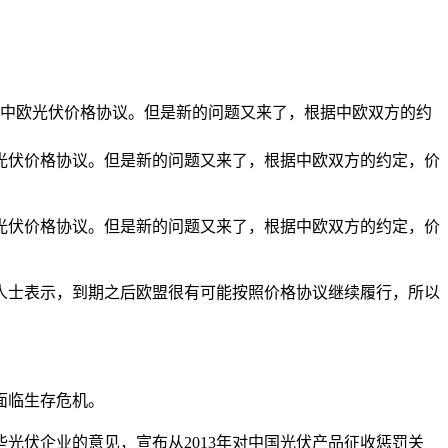
中欧光伏价格协议。但是新的问题又来了，根据中欧双方的约
伏价格协议。但是新的问题又来了，根据中欧双方的约定，价
伏价格协议。但是新的问题又来了，根据中欧双方的约定，价
人士表示，到期之后欧盟很有可能按照价格协议继续履行，所以
面临生存危机。
光伏企业的意见，宣布从2013年对中国光伏产品征收惩罚关