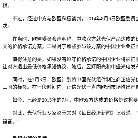
税。
不过，经过中方与欧盟积极谈判，2014年8月6日欧盟委员
决。
在当时，欧盟委员会声明称，中欧双方就光伏产品达成的价格
交的价格承诺方案，二是对于那些参与该方案的中国企业免征
值得注意的是，如果没有遵守价格承诺的中国企业将被征收最
让对方退出最低价格承诺协议。随后，昱辉阳光和中盛光电发
同时，在7月3日，欧盟计划将中国光伏组件制造商正信光伏
三国的标签。在一段时间内，正信光伏一直向欧洲市场推出产
如今，已经是2015年的7月，中欧双方达成的价格协议将
对此，光伏行业专家赵玉文对《每日经济新闻》记者说，“
福音。”