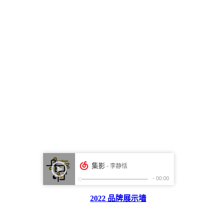
2022 品牌展示墙