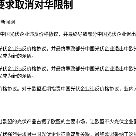
要求取消对华限制
济新闻网
中国光伏企业违反价格协议，并最终导致部分中国光伏企业退出
伏企业违反价格协议，并最终导致部分中国光伏企业退出中欧光
又成为新的矛盾。
伏企业违反价格协议，并最终导致部分中国光伏企业退出中欧光
又成为新的矛盾。
格协议。对于欧盟近期指责中国光伏企业违反价格协议，业内
欧盟的光伏产品占据了欧盟的主要市场，让欧盟不少光伏企业
伏强烈要求对中国光伏企业征收双反关税，最终欧盟采纳了这些