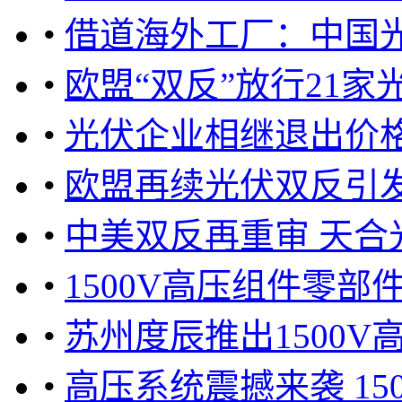
•
借道海外工厂：中国
•
欧盟“双反”放行21
•
光伏企业相继退出价
•
欧盟再续光伏双反引
•
中美双反再重审 天合
•
1500V高压组件零
•
苏州度辰推出1500V
•
高压系统震撼来袭 15