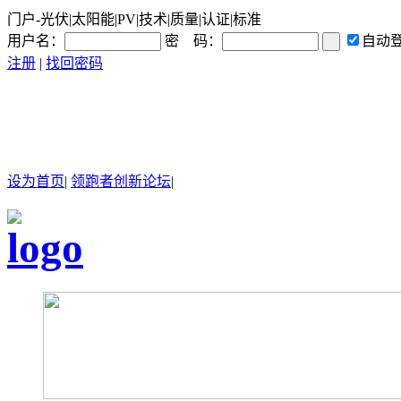
门户-光伏|太阳能|PV|技术|质量|认证|标准
用户名：
密 码：
自动
注册
|
找回密码
设为首页
|
领跑者创新论坛
|