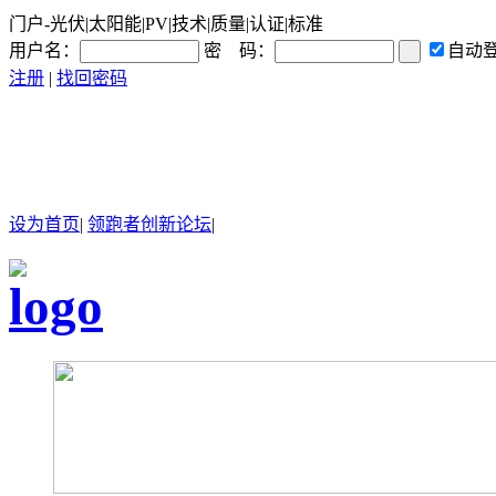
门户-光伏|太阳能|PV|技术|质量|认证|标准
用户名：
密 码：
自动
注册
|
找回密码
设为首页
|
领跑者创新论坛
|