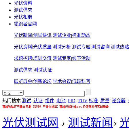
光伏资料
测试供求
光伏相册
领跑者官网
光伏新闻
|
测试快讯
测试企业
|
标准动态
光伏资料
|
光伏质量
|
测试分析
测试专题
|
测试咨询
|
测试热贴
求职招聘
|
培训交流
测试专家
|
线下活动
测试供求
测试认证
展览展会
|
创新论坛
学术会议
|
低碳科普
热门搜索
测试
认证
组件
电池
PID
TUV
标准
质量
逆变器
;
首届钙钛矿与叠层电池（华中）产业化论坛
首届光伏行业ESG价值落地与实践峰会
光伏测试网
›
测试新闻
›