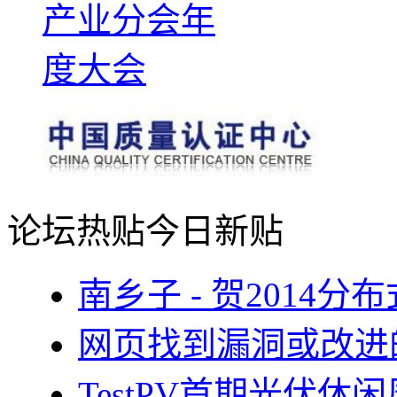
论坛热贴
今日新贴
南乡子 - 贺2014
网页找到漏洞或改进
TestPV首期光伏