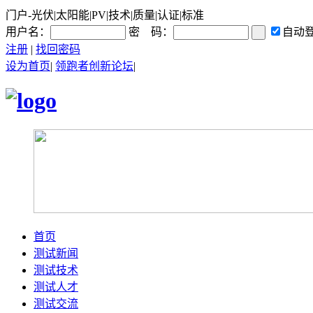
门户-光伏|太阳能|PV|技术|质量|认证|标准
用户名：
密 码：
自动
注册
|
找回密码
设为首页
|
领跑者创新论坛
|
首页
测试新闻
测试技术
测试人才
测试交流