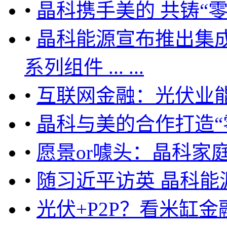
•
晶科携手美的 共铸“
•
晶科能源宣布推出集
系列组件 ... ...
•
互联网金融：光伏业
•
晶科与美的合作打造“
•
愿景or噱头：晶科家
•
随习近平访英 晶科
•
光伏+P2P？看米缸