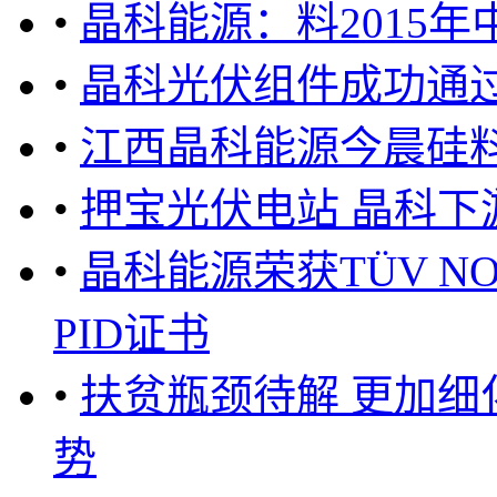
•
晶科能源：料2015年
•
晶科光伏组件成功通过
•
江西晶科能源今晨硅
•
押宝光伏电站 晶科下
•
晶科能源荣获TÜV NOR
PID证书
•
扶贫瓶颈待解 更加
势