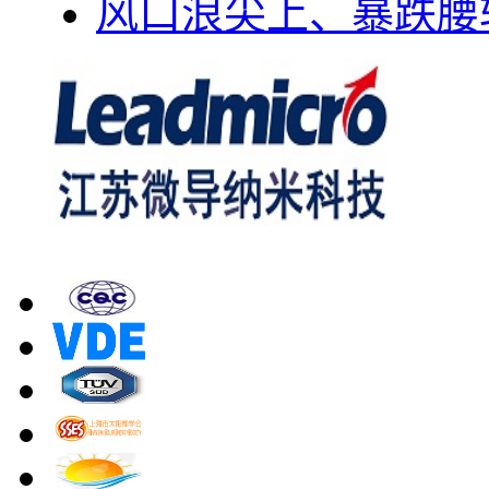
风口浪尖上、暴跌腰