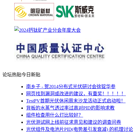
论坛热贴
今日新贴
南乡子 - 贺2014分布式光伏研讨会徐锭华参
网页找到漏洞或改进的建议，有重奖！！！！！
TestPV首期光伏休闲周末沙龙活动正式启动啦！
背板的水蒸气透过率过高对PID的影响求教
组件检查用什么灯比较好？
光伏测试网上线前征求意见和建议的调查问卷
光伏组件及电池片PID(电势差引发衰减) 的机理讨论