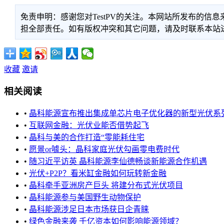
免责申明：感谢您对TestPV的关注。本网站所发布的
担全部责任。如有版权冲突和其它问题，请及时联系本站进行处
收藏
邀请
相关阅读
•
晶科能源宣布推出集成单芯片电子优化器的新型光伏系列组件 .
•
互联网金融：光伏业能否借势起飞
•
晶科与美的合作打造“零能耗住宅
•
愿景or噱头：晶科家庭光伏勾画零电费时代
•
随习近平访英 晶科能源李仙德畅谈新能源合作机遇
•
光伏+P2P？看米缸金融如何玩转新金融
•
晶科牵手亚洲房产巨头 将建分布式光伏项目
•
晶科能源参与美国野生动物保护
•
晶科能源涉足日本市场获日企青睐
•
绿色金融来袭 千亿资本如何影响能源领域？