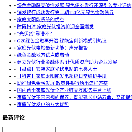
•
绿色金融获突破性发展 绿色债券发行还须引入专业评估
•
浦发银行成功发行第二期150亿元绿色金融债券
•
家庭太阳能系统的优点
•
障碍扫清 家庭光伏投资将迎全面爆发
•
“光伏贷”靠谱不？
•
G20绿色金融再升温 绿能宝创新模式引热议
•
家庭光伏电站最新功能：声光报警
•
绿色金融地方试点或启动
•
建立光伏行业金融体系 让优质资产助力企业发展
•
【盘点】安装家庭光伏电站的七类人士
•
【科普】家庭太阳能发电系统日常维护手册
•
助推绿色金融发展 政策性银行给出怎样答案
•
国内首个家庭光伏全产业链交互服务平台上线
•
家庭光伏不容忽视的保养，既能延长电站寿命，又能提供发
•
家庭光伏发电的八大优势
最新评论