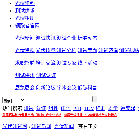
光伏资料
测试供求
光伏相册
领跑者官网
光伏新闻
|
测试快讯
测试企业
|
标准动态
光伏资料
|
光伏质量
|
测试分析
测试专题
|
测试咨询
|
测试热贴
求职招聘
|
培训交流
测试专家
|
线下活动
测试供求
测试认证
展览展会
|
创新论坛
学术会议
|
低碳科普
热门搜索
测试
认证
组件
电池
PID
TUV
标准
质量
逆变器
;
首届钙钛矿与叠层电池（华中）产业化论坛
首届光伏行业ESG价值落地与实践峰会
光伏测试网
›
测试新闻
›
光伏新闻
›
查看正文