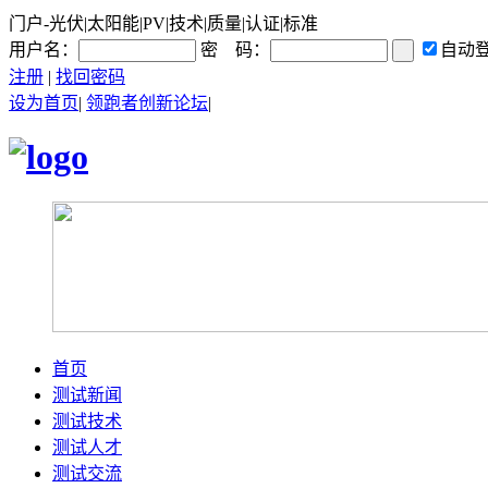
门户-光伏|太阳能|PV|技术|质量|认证|标准
用户名：
密 码：
自动
注册
|
找回密码
设为首页
|
领跑者创新论坛
|
首页
测试新闻
测试技术
测试人才
测试交流