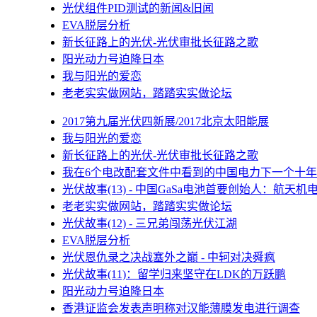
光伏组件PID测试的新闻&旧闻
EVA脱层分析
新长征路上的光伏-光伏审批长征路之歌
阳光动力号迫降日本
我与阳光的爱恋
老老实实做网站，踏踏实实做论坛
2017第九届光伏四新展/2017北京太阳能展
我与阳光的爱恋
新长征路上的光伏-光伏审批长征路之歌
我在6个电改配套文件中看到的中国电力下一个十年
光伏故事(13) - 中国GaSa电池首要创始人：航天机
老老实实做网站，踏踏实实做论坛
光伏故事(12) - 三兄弟闯荡光伏江湖
EVA脱层分析
光伏恩仇录之决战塞外之巅 - 中轲对决舜疯
光伏故事(11)：留学归来坚守在LDK的万跃鹏
阳光动力号迫降日本
香港证监会发表声明称对汉能薄膜发电进行调查