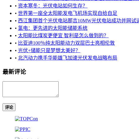
•
资本寒冬：光伏电站如何生存？
•
世界第一座全太阳能发电飞机场实现自给自足
•
西江集团首个光伏电站那吉10MW光伏电站成功并网试
•
氢电：更先进的太阳能储能系统
•
太阳能比煤炭更便宜 智利是怎么做到的？
•
比亚迪100％纯太阳能动力双层巴士亮相伦敦
•
光伏+储能只是梦想太美好？
•
北汽动力携手华能雄飞加速光伏发电战略布局
最新评论
评论