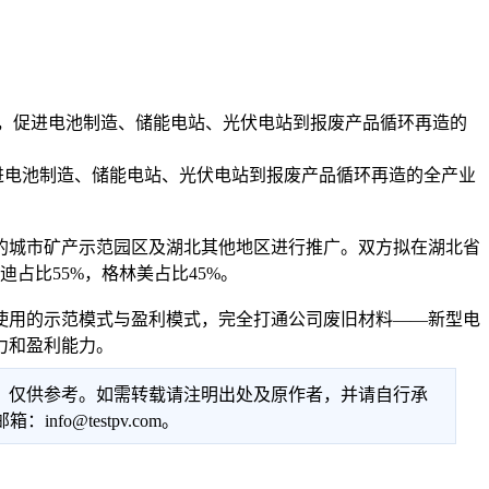
用，促进电池制造、储能电站、光伏电站到报废产品循环再造的
进电池制造、储能电站、光伏电站到报废产品循环再造的全产业
城市矿产示范园区及湖北其他地区进行推广。双方拟在湖北省
占比55%，格林美占比45%。
用的示范模式与盈利模式，完全打通公司废旧材料——新型电
力和盈利能力。
性，仅供参考。如需转载请注明出处及原作者，并请自行承
@testpv.com。