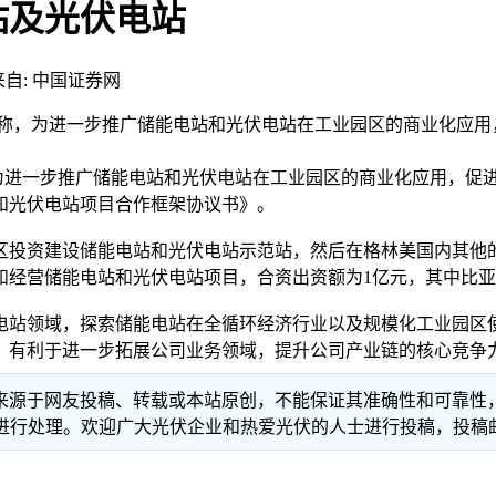
站及光伏电站
来自: 中国证券网
告称，为进一步推广储能电站和光伏电站在工业园区的商业化应
为进一步推广储能电站和光伏电站在工业园区的商业化应用，促
站和光伏电站项目合作框架协议书》。
投资建设储能电站和光伏电站示范站，然后在格林美国内其他的
经营储能电站和光伏电站项目，合资出资额为1亿元，其中比亚迪
站领域，探索储能电站在全循环经济行业以及规模化工业园区使
，有利于进一步拓展公司业务领域，提升公司产业链的核心竞争
信息来源于网友投稿、转载或本站原创，不能保证其准确性和可靠
理。欢迎广大光伏企业和热爱光伏的人士进行投稿，投稿邮箱：info