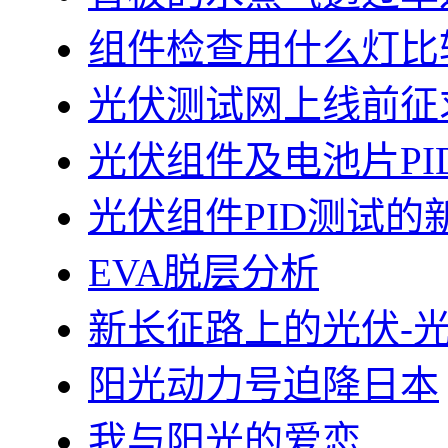
组件检查用什么灯比
光伏测试网上线前征
光伏组件及电池片PI
光伏组件PID测试的
EVA脱层分析
新长征路上的光伏-
阳光动力号迫降日本
我与阳光的爱恋