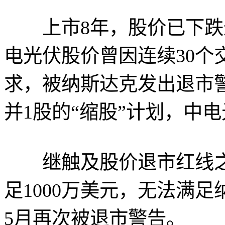
上市8年，股价已下跌近
电光伏股价曾因连续30个
求，被纳斯达克发出退市
并1股的“缩股”计划，中
继触及股价退市红线之
足1000万美元，无法满足
5月再次被退市警告。