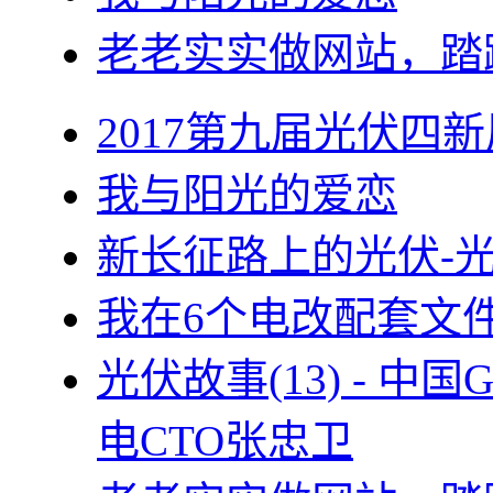
老老实实做网站，踏
2017第九届光伏四新
我与阳光的爱恋
新长征路上的光伏-
我在6个电改配套文
光伏故事(13) - 
电CTO张忠卫