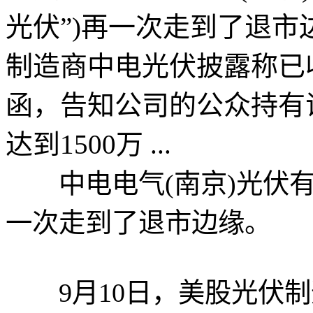
光伏”)再一次走到了退市
制造商中电光伏披露称已
函，告知公司的公众持有证券
达到1500万 ...
中电电气(南京)光伏有限
一次走到了退市边缘。
9月10日，美股光伏制