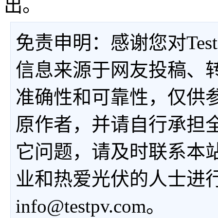
出。
免责申明：感谢您对Tes
信息来源于网友投稿、
准确性和可靠性，仅供
原作者，并请自行承担
它问题，请及时联系本
业和热爱光伏的人士进
info@testpv.com。