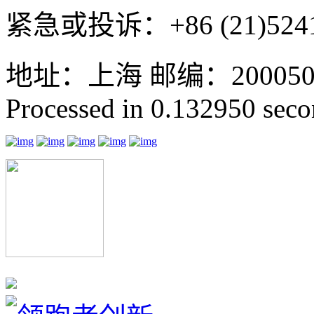
紧急或投诉：+86 (21)5241
地址：上海 邮编：200050 GMT
Processed in 0.132950 secon