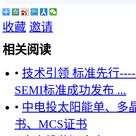
收藏
邀请
相关阅读
•
技术引领 标准先行--
SEMI标准成功发布 ...
•
中电投太阳能单、多晶
书、MCS证书