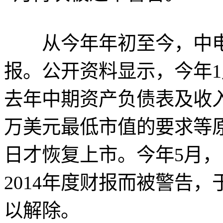
从今年年初至今，中电
报。公开资料显示，今年
去年中期资产负债表及收入文
万美元最低市值的要求等原
日才恢复上市。今年5月
2014年度财报而被警告，
以解除。