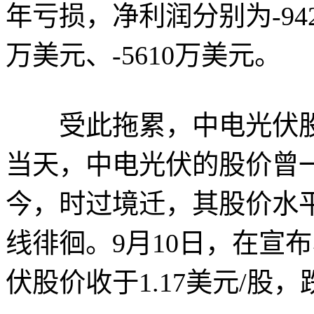
年亏损，净利润分别为-9429
万美元、-5610万美元。
受此拖累，中电光伏股
当天，中电光伏的股价曾一度
今，时过境迁，其股价水平
线徘徊。9月10日，在宣
伏股价收于1.17美元/股，跌