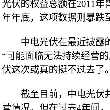
光伏的权益总额在2011年曾
年年底，这项数据则暴跌至-
中电光伏在最近披露的2
“可能面临无法持续经营的
伏这次或真的挺不过去了
截至目前，中电光伏并未
营情况。但在过去4年间