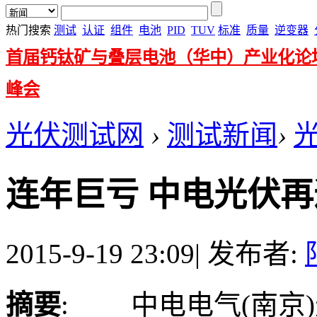
热门搜索
测试
认证
组件
电池
PID
TUV
标准
质量
逆变器
首届钙钛矿与叠层电池（华中）产业化论
峰会
光伏测试网
›
测试新闻
›
连年巨亏 中电光伏
2015-9-19 23:09
|
发布者:
摘要
: 中电电气(南京)