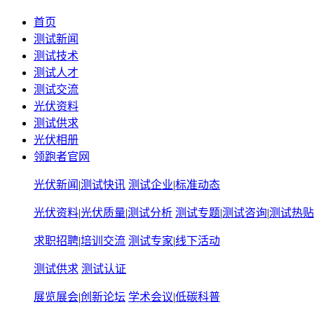
首页
测试新闻
测试技术
测试人才
测试交流
光伏资料
测试供求
光伏相册
领跑者官网
光伏新闻
|
测试快讯
测试企业
|
标准动态
光伏资料
|
光伏质量
|
测试分析
测试专题
|
测试咨询
|
测试热贴
求职招聘
|
培训交流
测试专家
|
线下活动
测试供求
测试认证
展览展会
|
创新论坛
学术会议
|
低碳科普